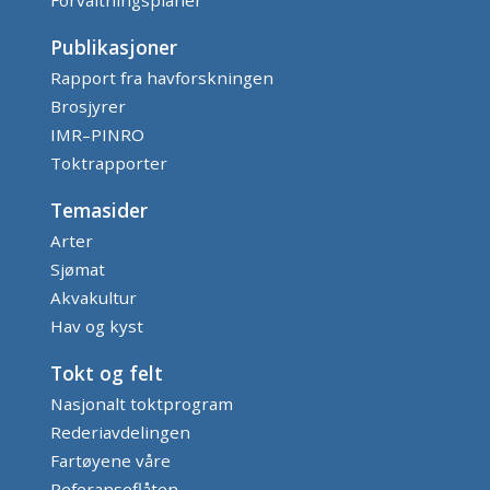
Publikasjoner
Rapport fra havforskningen
Brosjyrer
IMR–PINRO
Toktrapporter
Temasider
Arter
Sjømat
Akvakultur
Hav og kyst
Tokt og felt
Nasjonalt toktprogram
Rederiavdelingen
Fartøyene våre
Referanseflåten