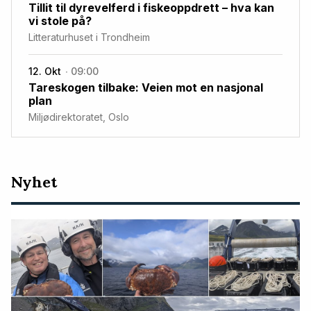
Tillit til dyrevelferd i fiskeoppdrett – hva kan
vi stole på?
Litteraturhuset i Trondheim
12. Okt
09:00
Tareskogen tilbake: Veien mot en nasjonal
plan
Miljødirektoratet, Oslo
Nyeste
Nyhet
artikler