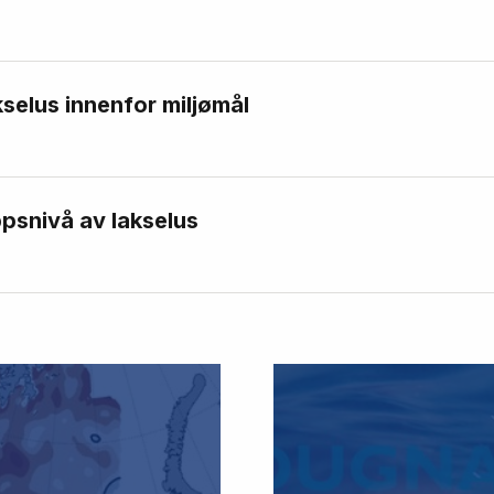
kselus innenfor miljømål
psnivå av lakselus