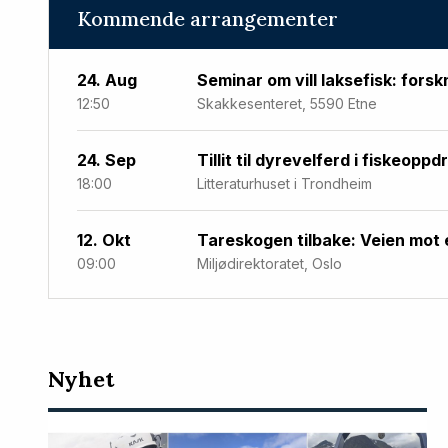
Kommende arrangementer
24. Aug
Seminar om vill laksefisk: forsk
12:50
Skakkesenteret, 5590 Etne
24. Sep
Tillit til dyrevelferd i fiskeoppd
18:00
Litteraturhuset i Trondheim
12. Okt
Tareskogen tilbake: Veien mot 
09:00
Miljødirektoratet, Oslo
Nyeste
Nyhet
artikler