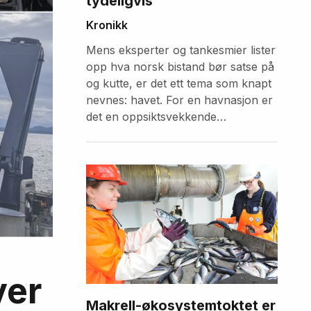
tydeligvis
Kronikk
Mens eksperter og tankesmier lister
opp hva norsk bistand bør satse på
og kutte, er det ett tema som knapt
nevnes: havet. For en havnasjon er
det en oppsiktsvekkende
forglemmelse.
ver
Makrell-økosystemtoktet er