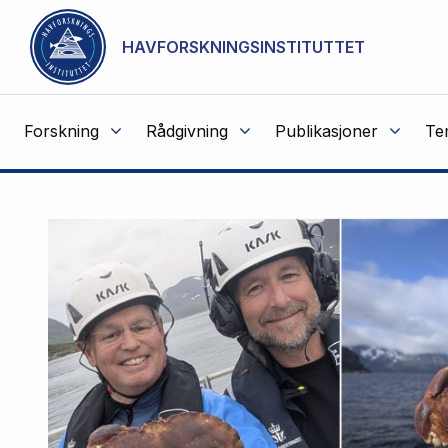
NOT CACHED
Gå til hovedinnhold
HAVFORSKNINGSINSTITUTTET
Forskning
Rådgivning
Publikasjoner
Te
Havforskningsinstituttet
Fremhevede
artikler