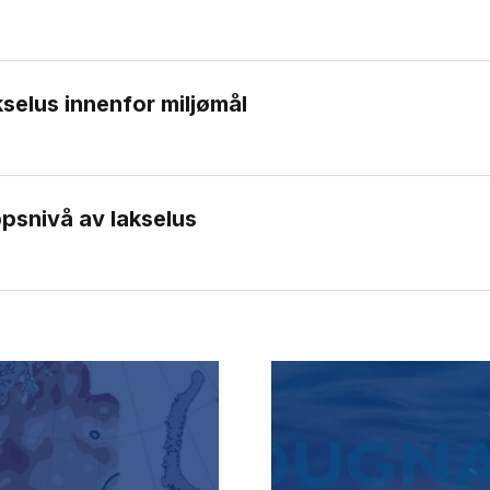
kselus innenfor miljømål
psnivå av lakselus