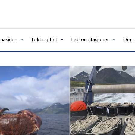
masider
Tokt og felt
Lab og stasjoner
Om o