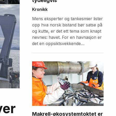
tydeligvis
Kronikk
Mens eksperter og tankesmier lister
opp hva norsk bistand bør satse på
og kutte, er det ett tema som knapt
nevnes: havet. For en havnasjon er
det en oppsiktsvekkende
forglemmelse.
ver
Makrell-økosystemtoktet er