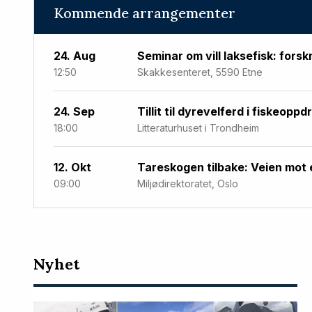
Kommende arrangementer
24. Aug
Seminar om vill laksefisk: forsk
12:50
Skakkesenteret, 5590 Etne
24. Sep
Tillit til dyrevelferd i fiskeoppd
18:00
Litteraturhuset i Trondheim
12. Okt
Tareskogen tilbake: Veien mot 
09:00
Miljødirektoratet, Oslo
Nyeste
Nyhet
artikler