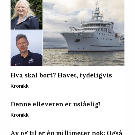
Hva skal bort? Havet, tydeligvis
Kronikk
Denne elleveren er uslåelig!
Kronikk
Av og til er én millimeter nok: Også