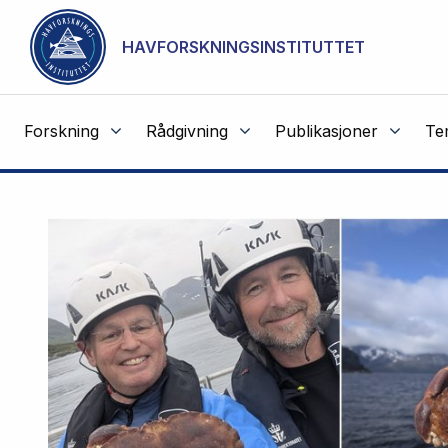
NOT CACHED
Gå til hovedinnhold
HAVFORSKNINGSINSTITUTTET
Forskning
Rådgivning
Publikasjoner
Te
Havforskningsinstituttet
Fremhevede
artikler