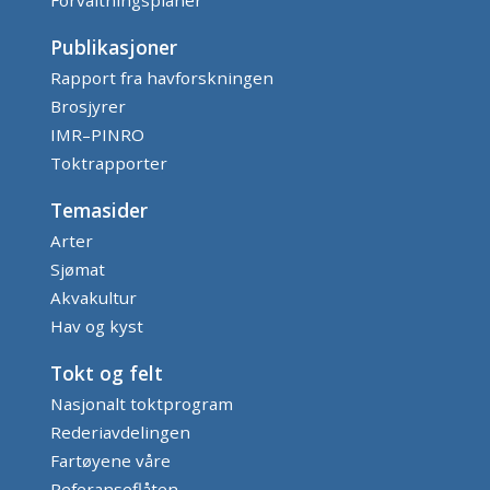
Publikasjoner
Rapport fra havforskningen
Brosjyrer
IMR–PINRO
Toktrapporter
Temasider
Arter
Sjømat
Akvakultur
Hav og kyst
Tokt og felt
Nasjonalt toktprogram
Rederiavdelingen
Fartøyene våre
Referanseflåten