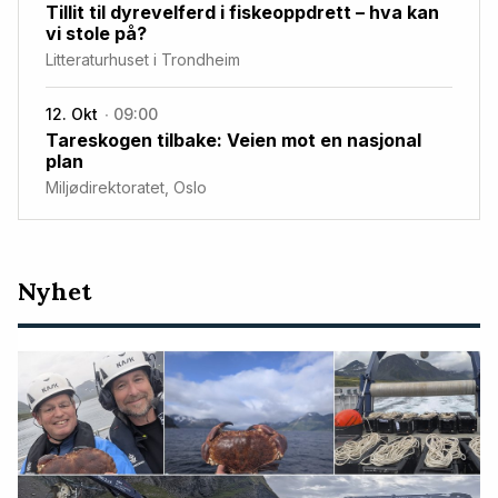
Tillit til dyrevelferd i fiskeoppdrett – hva kan
vi stole på?
Litteraturhuset i Trondheim
12. Okt
09:00
Tareskogen tilbake: Veien mot en nasjonal
plan
Miljødirektoratet, Oslo
Nyeste
Nyhet
artikler