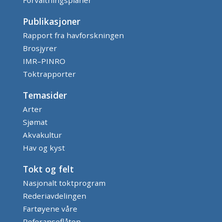
Publikasjoner
Rapport fra havforskningen
Brosjyrer
IMR–PINRO
Toktrapporter
Temasider
Arter
Sjømat
Akvakultur
Hav og kyst
Tokt og felt
Nasjonalt toktprogram
Rederiavdelingen
Fartøyene våre
Referanseflåten