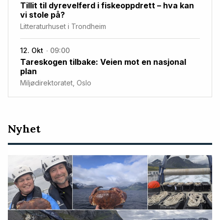
Tillit til dyrevelferd i fiskeoppdrett – hva kan
vi stole på?
Litteraturhuset i Trondheim
12. Okt
09:00
Tareskogen tilbake: Veien mot en nasjonal
plan
Miljødirektoratet, Oslo
Nyeste
Nyhet
artikler