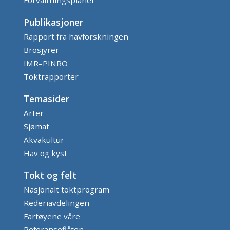
Publikasjoner
Rapport fra havforskningen
Brosjyrer
IMR–PINRO
Toktrapporter
Temasider
Arter
Sjømat
Akvakultur
Hav og kyst
Tokt og felt
Nasjonalt toktprogram
Rederiavdelingen
Fartøyene våre
Referanseflåten