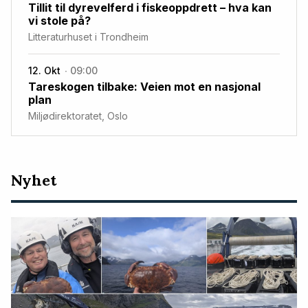
Tillit til dyrevelferd i fiskeoppdrett – hva kan
vi stole på?
Litteraturhuset i Trondheim
12. Okt
09:00
Tareskogen tilbake: Veien mot en nasjonal
plan
Miljødirektoratet, Oslo
Nyeste
Nyhet
artikler