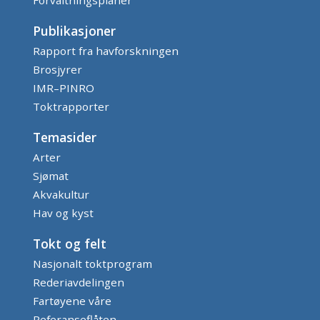
Publikasjoner
Rapport fra havforskningen
Brosjyrer
IMR–PINRO
Toktrapporter
Temasider
Arter
Sjømat
Akvakultur
Hav og kyst
Tokt og felt
Nasjonalt toktprogram
Rederiavdelingen
Fartøyene våre
Referanseflåten