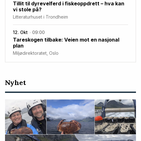
Tillit til dyrevelferd i fiskeoppdrett – hva kan
vi stole på?
Litteraturhuset i Trondheim
12. Okt
09:00
Tareskogen tilbake: Veien mot en nasjonal
plan
Miljødirektoratet, Oslo
Nyeste
Nyhet
artikler