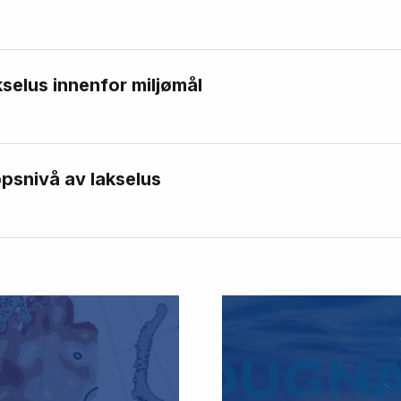
kselus innenfor miljømål
psnivå av lakselus