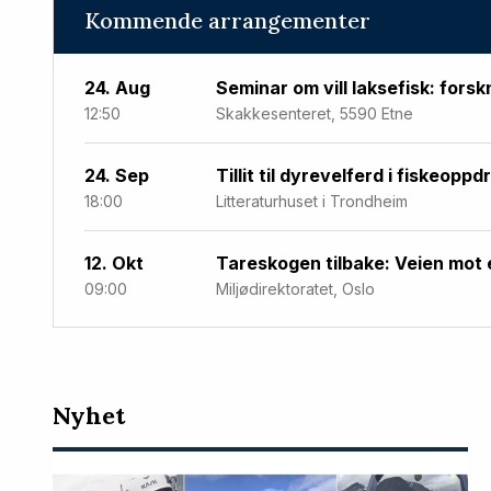
Kommende arrangementer
24. Aug
Seminar om vill laksefisk: forsk
12:50
Skakkesenteret, 5590 Etne
24. Sep
Tillit til dyrevelferd i fiskeoppd
18:00
Litteraturhuset i Trondheim
12. Okt
Tareskogen tilbake: Veien mot 
09:00
Miljødirektoratet, Oslo
Nyeste
Nyhet
artikler