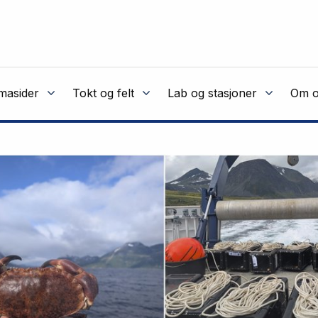
masider
Tokt og felt
Lab og stasjoner
Om o