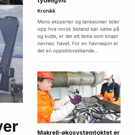
tydeligvis
Kronikk
Mens eksperter og tankesmier lister
opp hva norsk bistand bør satse på
og kutte, er det ett tema som knapt
nevnes: havet. For en havnasjon er
det en oppsiktsvekkende
forglemmelse.
ver
Makrell-økosystemtoktet er