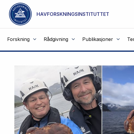
NOT CACHED
Gå til hovedinnhold
HAVFORSKNINGSINSTITUTTET
Forskning
Rådgivning
Publikasjoner
Te
Havforskningsinstituttet
Fremhevede
artikler