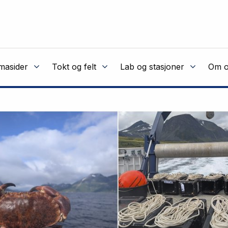
masider
Tokt og felt
Lab og stasjoner
Om o