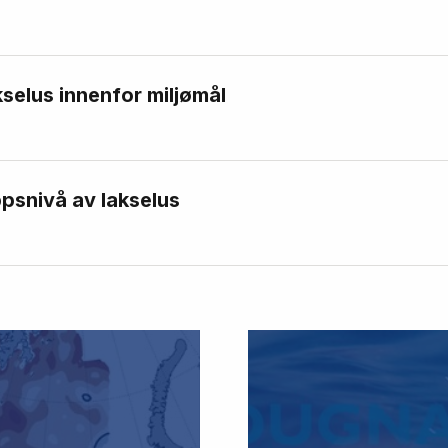
kselus innenfor miljømål
psnivå av lakselus