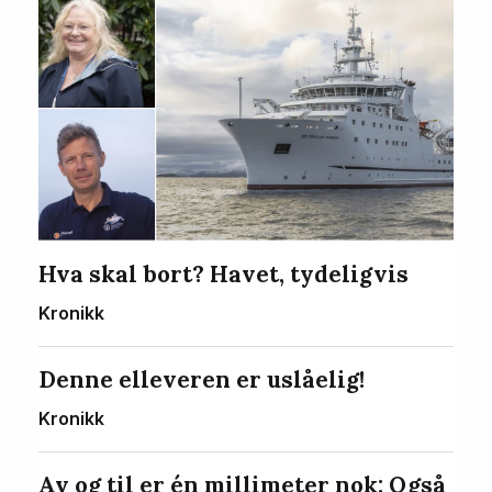
Hva skal bort? Havet, tydeligvis
Kronikk
Denne elleveren er uslåelig!
Kronikk
Av og til er én millimeter nok: Også