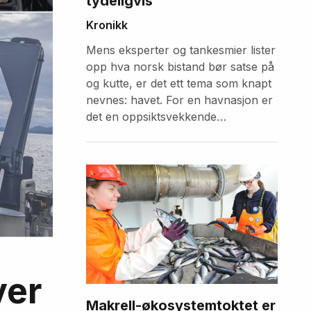
tydeligvis
Kronikk
Mens eksperter og tankesmier lister
opp hva norsk bistand bør satse på
og kutte, er det ett tema som knapt
nevnes: havet. For en havnasjon er
det en oppsiktsvekkende
forglemmelse.
ver
Makrell-økosystemtoktet er