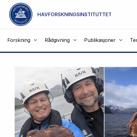
NOT CACHED
Gå til hovedinnhold
HAVFORSKNINGSINSTITUTTET
Forskning
Rådgivning
Publikasjoner
Te
Havforskningsinstituttet
Fremhevede
artikler