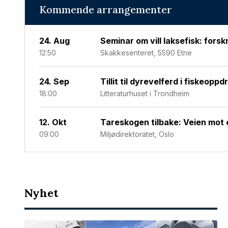
Kommende arrangementer
24. Aug
Seminar om vill laksefisk: forsk
12:50
Skakkesenteret, 5590 Etne
24. Sep
Tillit til dyrevelferd i fiskeoppd
18:00
Litteraturhuset i Trondheim
12. Okt
Tareskogen tilbake: Veien mot 
09:00
Miljødirektoratet, Oslo
Nyeste
Nyhet
artikler