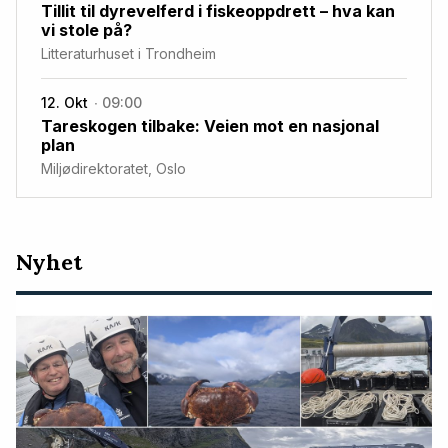
Tillit til dyrevelferd i fiskeoppdrett – hva kan
vi stole på?
Litteraturhuset i Trondheim
12. Okt
09:00
Tareskogen tilbake: Veien mot en nasjonal
plan
Miljødirektoratet, Oslo
Nyeste
Nyhet
artikler