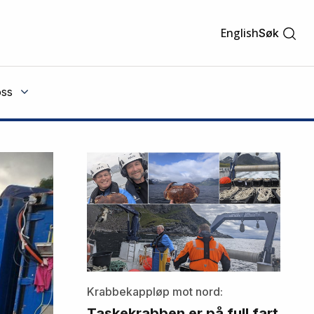
English
Søk
ss
Krabbekappløp mot nord:
Taskekrabben er på full fart