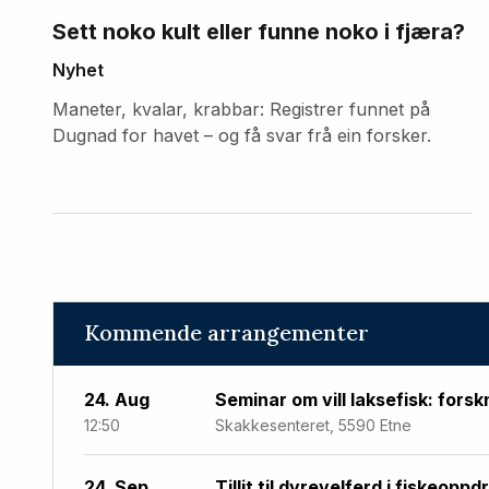
Sett noko kult eller funne noko i fjæra?
Nyhet
Maneter, kvalar, krabbar: Registrer funnet på
Dugnad for havet – og få svar frå ein forsker.
Kommende arrangementer
24. Aug
Seminar om vill laksefisk: forsk
12:50
Skakkesenteret, 5590 Etne
24. Sep
Tillit til dyrevelferd i fiskeoppd