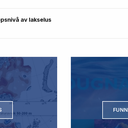
psnivå av lakselus
S
FUNN