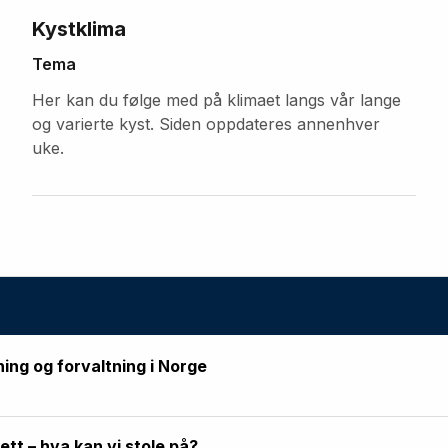
Kystklima
Tema
Her kan du følge med på klimaet langs vår lange
og varierte kyst. Siden oppdateres annenhver
uke.
ning og forvaltning i Norge
rett – hva kan vi stole på?