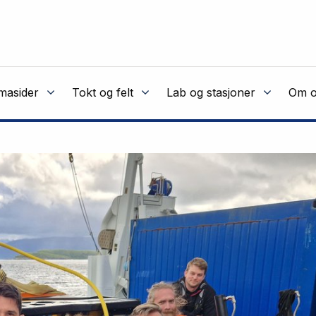
masider
Tokt og felt
Lab og stasjoner
Om o