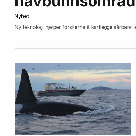
havbunnsområde
Nyhet
Ny teknologi hjelper forskerne å kartlegge sårbare 
Fremhevede
artikler