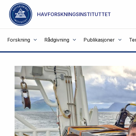
NOT CACHED
Gå til hovedinnhold
HAVFORSKNINGSINSTITUTTET
Forskning
Rådgivning
Publikasjoner
Te
Havforskningsinstituttet
Fremhevede
artikler