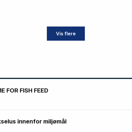
Vis flere
 FOR FISH FEED
kselus innenfor miljømål