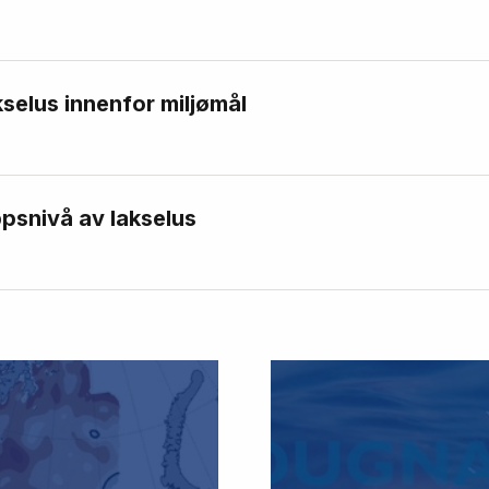
kselus innenfor miljømål
psnivå av lakselus