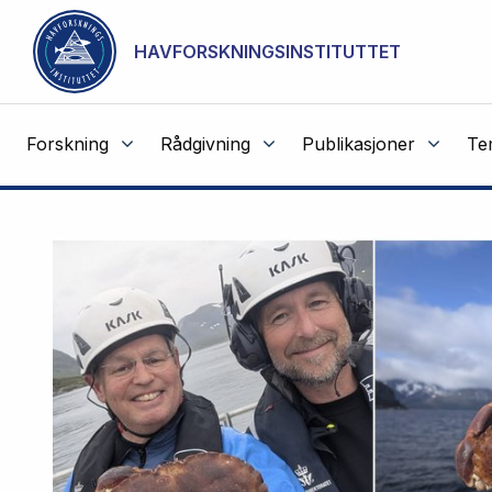
NOT CACHED
Gå til hovedinnhold
HAVFORSKNINGSINSTITUTTET
Forskning
Rådgivning
Publikasjoner
Te
Havforskningsinstituttet
Fremhevede
artikler