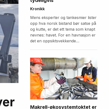
tydeligvis
Kronikk
Mens eksperter og tankesmier lister
opp hva norsk bistand bør satse på
og kutte, er det ett tema som knapt
nevnes: havet. For en havnasjon er
det en oppsiktsvekkende
forglemmelse.
ver
Makrell-økosystemtoktet er