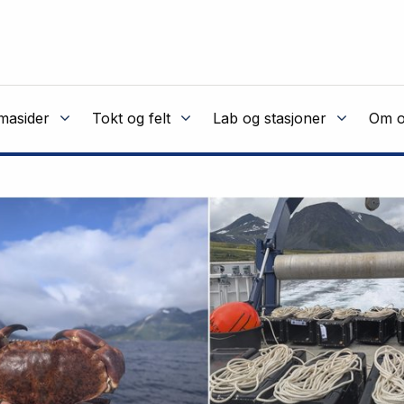
masider
Tokt og felt
Lab og stasjoner
Om o