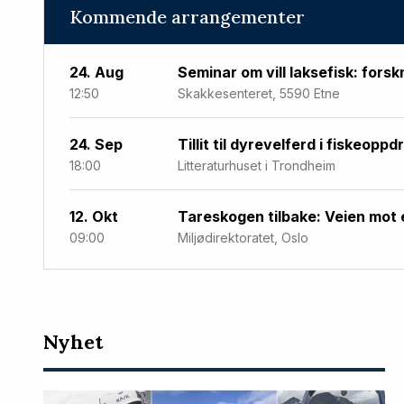
Kommende arrangementer
24. Aug
Seminar om vill laksefisk: forsk
12:50
Skakkesenteret, 5590 Etne
24. Sep
Tillit til dyrevelferd i fiskeoppd
18:00
Litteraturhuset i Trondheim
12. Okt
Tareskogen tilbake: Veien mot 
09:00
Miljødirektoratet, Oslo
Nyeste
Nyhet
artikler