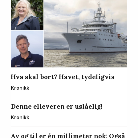
Hva skal bort? Havet, tydeligvis
Kronikk
Denne elleveren er uslåelig!
Kronikk
Av og til er én millimeter nok: Også