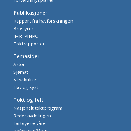
Publikasjoner
Rapport fra havforskningen
Brosjyrer
IMR–PINRO
Toktrapporter
Temasider
Arter
Sjømat
Akvakultur
Hav og kyst
Tokt og felt
Nasjonalt toktprogram
Rederiavdelingen
Fartøyene våre
Referanseflåten