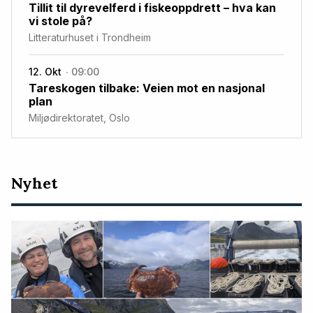
Tillit til dyrevelferd i fiskeoppdrett – hva kan
vi stole på?
Litteraturhuset i Trondheim
12. Okt
09:00
Tareskogen tilbake: Veien mot en nasjonal
plan
Miljødirektoratet, Oslo
Nyeste
Nyhet
artikler