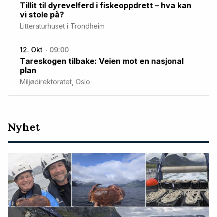
Tillit til dyrevelferd i fiskeoppdrett – hva kan
vi stole på?
Litteraturhuset i Trondheim
12. Okt
09:00
Tareskogen tilbake: Veien mot en nasjonal
plan
Miljødirektoratet, Oslo
Nyeste
Nyhet
artikler