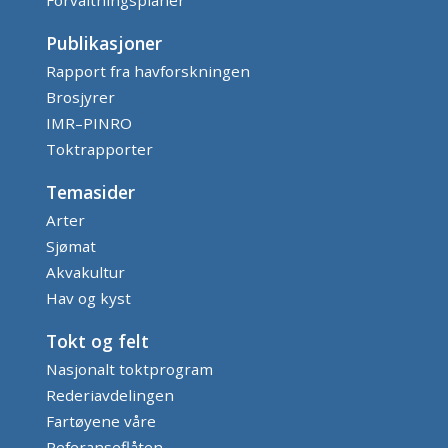
Publikasjoner
Rapport fra havforskningen
Brosjyrer
IMR–PINRO
Toktrapporter
Temasider
Arter
Sjømat
Akvakultur
Hav og kyst
Tokt og felt
Nasjonalt toktprogram
Rederiavdelingen
Fartøyene våre
Referanseflåten