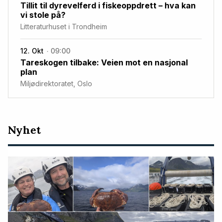
Tillit til dyrevelferd i fiskeoppdrett – hva kan
vi stole på?
Litteraturhuset i Trondheim
12. Okt
09:00
Tareskogen tilbake: Veien mot en nasjonal
plan
Miljødirektoratet, Oslo
Nyeste
Nyhet
artikler