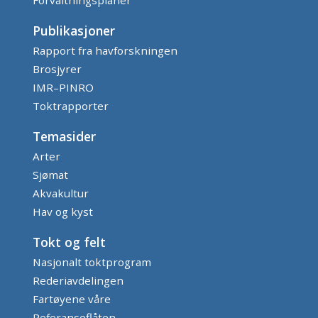
Publikasjoner
Rapport fra havforskningen
Brosjyrer
IMR–PINRO
Toktrapporter
Temasider
Arter
Sjømat
Akvakultur
Hav og kyst
Tokt og felt
Nasjonalt toktprogram
Rederiavdelingen
Fartøyene våre
Referanseflåten