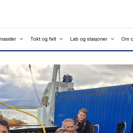
masider
Tokt og felt
Lab og stasjoner
Om o