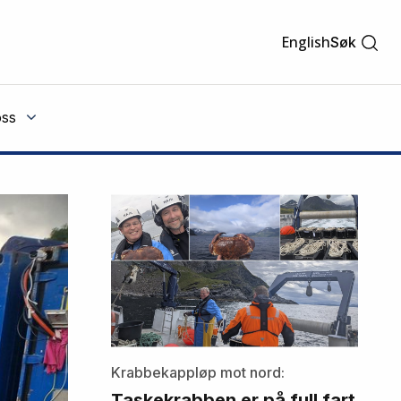
English
Søk
ss
Krabbekappløp mot nord:
Taskekrabben er på full fart