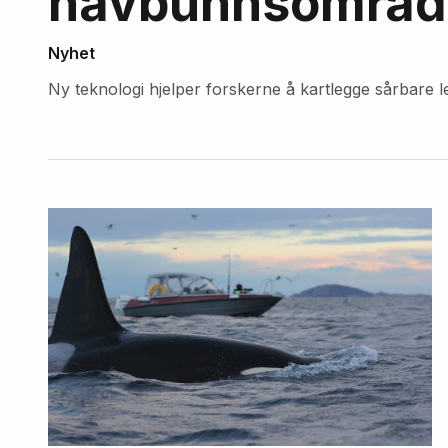
havbunnsområde
Nyhet
Ny teknologi hjelper forskerne å kartlegge sårbare 
Fremhevede
artikler