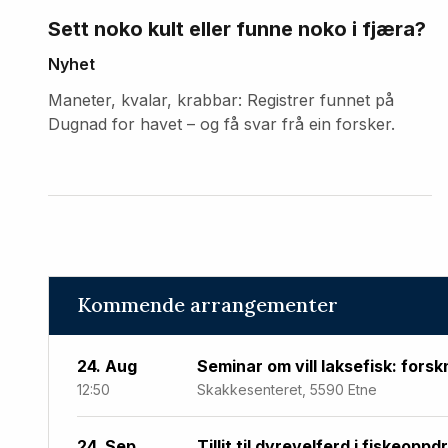
Sett noko kult eller funne noko i fjæra?
Nyhet
Maneter, kvalar, krabbar: Registrer funnet på
Dugnad for havet – og få svar frå ein forsker.
Kommende arrangementer
24. Aug
Seminar om vill laksefisk: forsk
12:50
Skakkesenteret, 5590 Etne
24. Sep
Tillit til dyrevelferd i fiskeoppd