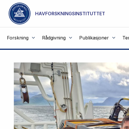
NOT CACHED
Gå til hovedinnhold
HAVFORSKNINGSINSTITUTTET
Forskning
Rådgivning
Publikasjoner
Te
Havforskningsinstituttet
Fremhevede
artikler