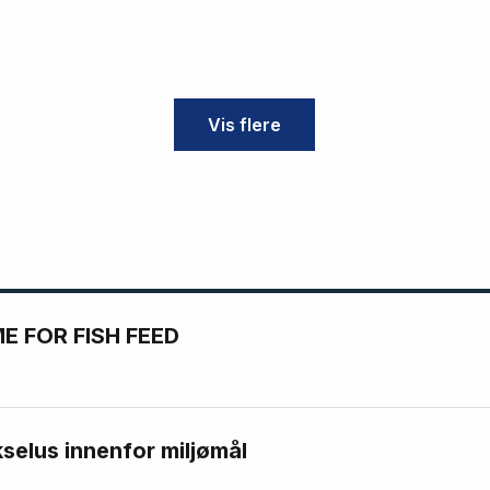
Vis flere
 FOR FISH FEED
kselus innenfor miljømål