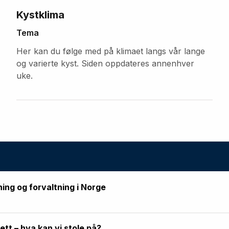
Kystklima
Tema
Her kan du følge med på klimaet langs vår lange
og varierte kyst. Siden oppdateres annenhver
uke.
ning og forvaltning i Norge
rett – hva kan vi stole på?