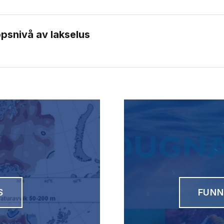
psnivå av lakselus
S
FUNN