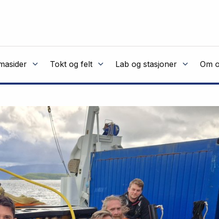
masider
Tokt og felt
Lab og stasjoner
Om o