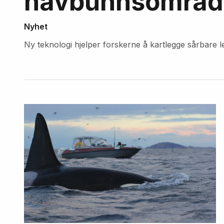
havbunnsområde
Nyhet
Ny teknologi hjelper forskerne å kartlegge sårbare 
Fremhevede
artikler