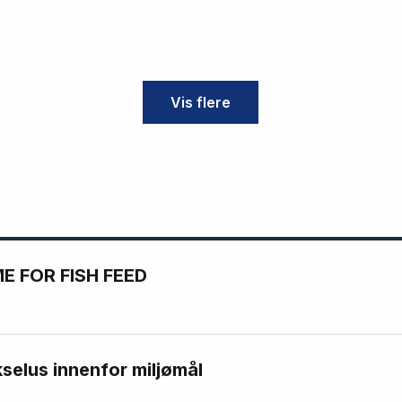
Vis flere
 FOR FISH FEED
kselus innenfor miljømål