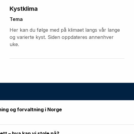
Kystklima
Tema
Her kan du følge med på klimaet langs vår lange
og varierte kyst. Siden oppdateres annenhver
uke.
ning og forvaltning i Norge
rett – hva kan vi stole på?