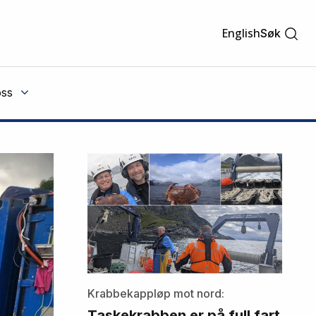
English
Søk
ss
Krabbekappløp mot nord:
Taskekrabben er på full fart