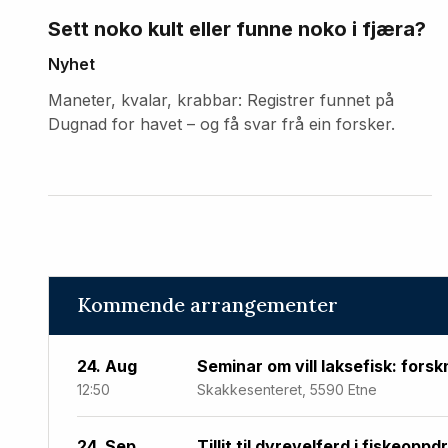
Sett noko kult eller funne noko i fjæra?
Nyhet
Maneter, kvalar, krabbar: Registrer funnet på
Dugnad for havet – og få svar frå ein forsker.
Kommende arrangementer
24. Aug
Seminar om vill laksefisk: forsk
12:50
Skakkesenteret, 5590 Etne
24. Sep
Tillit til dyrevelferd i fiskeoppd