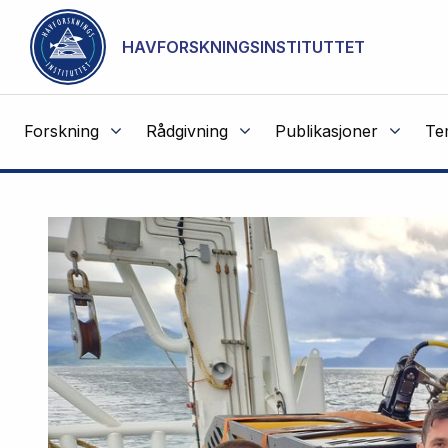
NOT CACHED
Gå til hovedinnhold
HAVFORSKNINGSINSTITUTTET
Forskning
Rådgivning
Publikasjoner
Te
Havforskningsinstituttet
Fremhevede
artikler