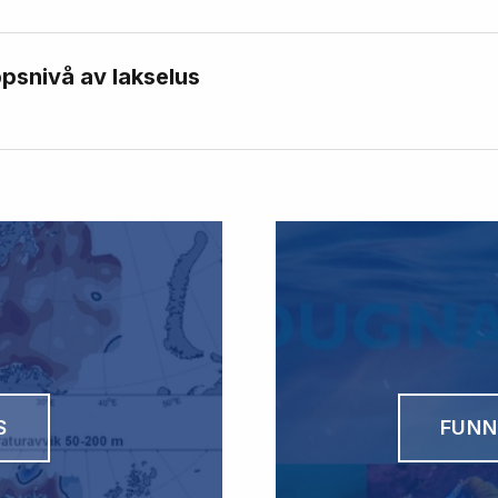
psnivå av lakselus
S
FUNN