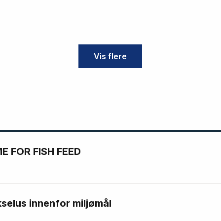
Vis flere
 FOR FISH FEED
kselus innenfor miljømål