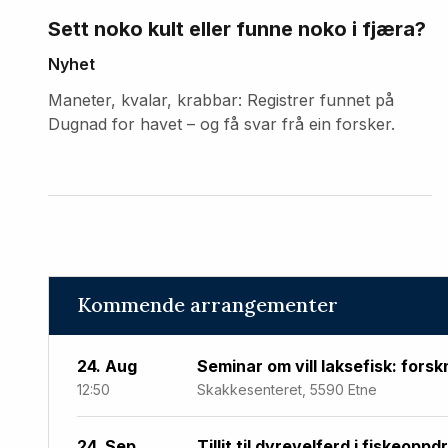
Sett noko kult eller funne noko i fjæra?
Nyhet
Maneter, kvalar, krabbar: Registrer funnet på
Dugnad for havet – og få svar frå ein forsker.
Kommende arrangementer
24. Aug
Seminar om vill laksefisk: forsk
12:50
Skakkesenteret, 5590 Etne
24. Sep
Tillit til dyrevelferd i fiskeoppd