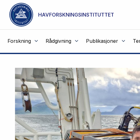
NOT CACHED
Gå til hovedinnhold
HAVFORSKNINGSINSTITUTTET
Forskning
Rådgivning
Publikasjoner
Te
Havforskningsinstituttet
Fremhevede
artikler