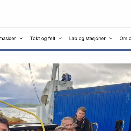
masider
Tokt og felt
Lab og stasjoner
Om o