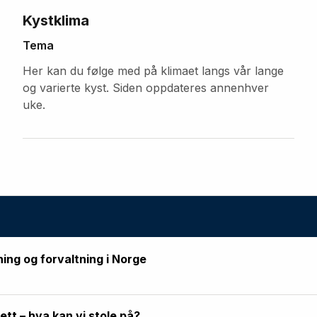
Kystklima
Tema
Her kan du følge med på klimaet langs vår lange
og varierte kyst. Siden oppdateres annenhver
uke.
ning og forvaltning i Norge
rett – hva kan vi stole på?