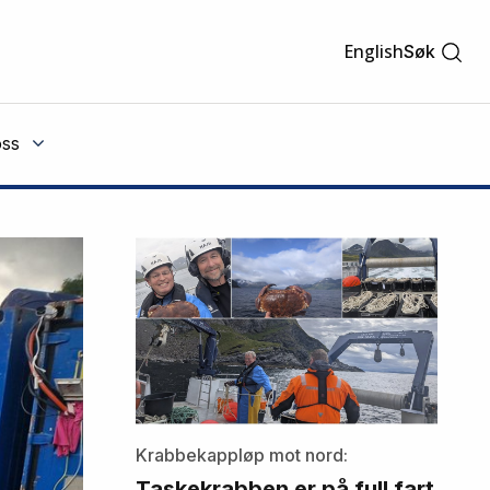
English
Søk
ss
Krabbekappløp mot nord:
Taskekrabben er på full fart