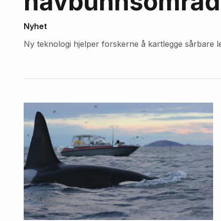
havbunnsområde
Nyhet
Ny teknologi hjelper forskerne å kartlegge sårbare 
Fremhevede
artikler