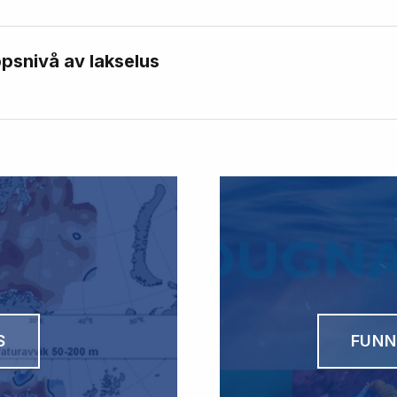
psnivå av lakselus
S
FUNN