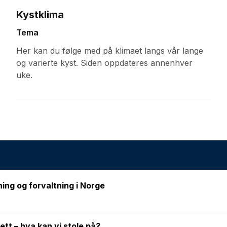
Kystklima
Tema
Her kan du følge med på klimaet langs vår lange
og varierte kyst. Siden oppdateres annenhver
uke.
ning og forvaltning i Norge
rett – hva kan vi stole på?