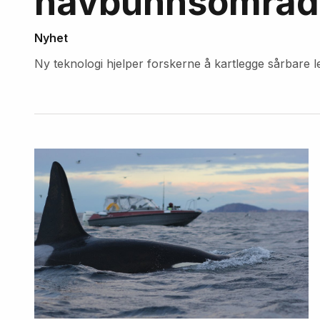
havbunnsområde
Nyhet
Ny teknologi hjelper forskerne å kartlegge sårbare 
Fremhevede
artikler