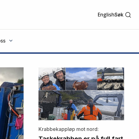
English
Søk
ss
Krabbekappløp mot nord:
Taskekrabben er på full fart