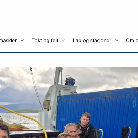
masider
Tokt og felt
Lab og stasjoner
Om o