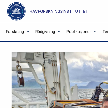
NOT CACHED
Gå til hovedinnhold
HAVFORSKNINGSINSTITUTTET
Forskning
Rådgivning
Publikasjoner
Te
Havforskningsinstituttet
Fremhevede
artikler