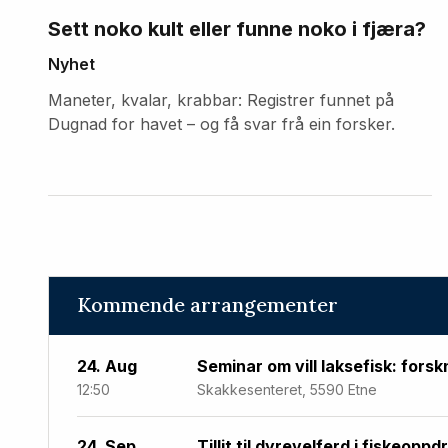
Sett noko kult eller funne noko i fjæra?
Nyhet
Maneter, kvalar, krabbar: Registrer funnet på
Dugnad for havet – og få svar frå ein forsker.
Kommende arrangementer
24. Aug
Seminar om vill laksefisk: forsk
12:50
Skakkesenteret, 5590 Etne
24. Sep
Tillit til dyrevelferd i fiskeoppd