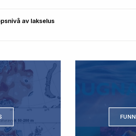
psnivå av lakselus
S
FUNN