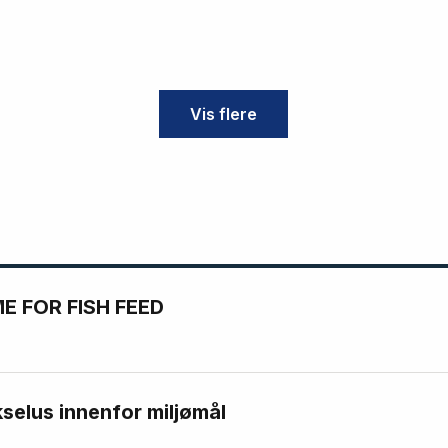
Vis flere
 FOR FISH FEED
kselus innenfor miljømål