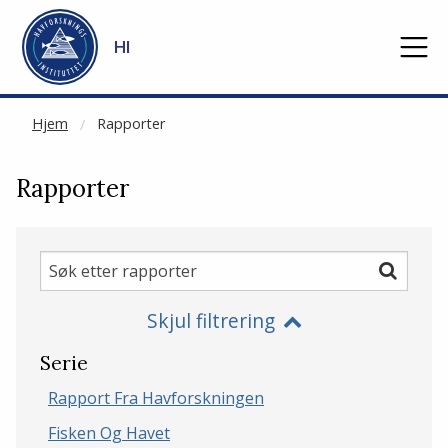
NOT CACHED
Gå til hovedinnhold
HI
Hjem
Rapporter
Rapporter
Søk
Søk
etter
Skjul filtrering
rapporter
Serie
Rapport Fra Havforskningen
Fisken Og Havet