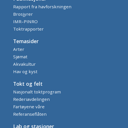
Rapport fra havforskningen
Brosjyrer
IMR–PINRO
Toktrapporter
Temasider
Arter
Sjømat
Akvakultur
Hav og kyst
Tokt og felt
Nasjonalt toktprogram
Rederiavdelingen
Fartøyene våre
Referanseflåten
Lab og stasjoner