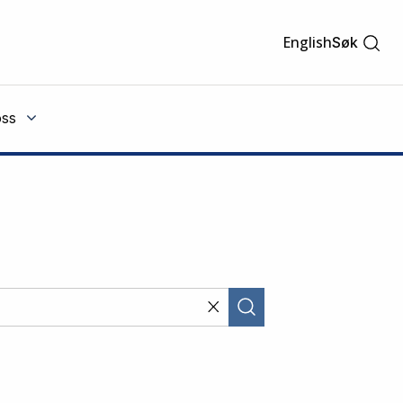
English
Søk
ss