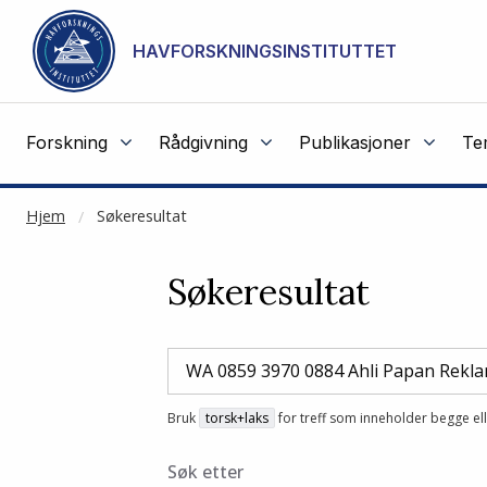
NOT CACHED
Gå til hovedinnhold
HAVFORSKNINGSINSTITUTTET
Forskning
Rådgivning
Publikasjoner
Te
Hjem
Søkeresultat
Søkeresultat
Bruk
torsk+laks
for treff som inneholder begge el
Søk etter