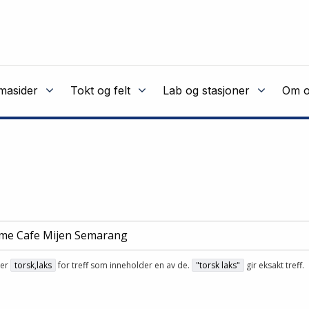
masider
Tokt og felt
Lab og stasjoner
Om o
ler
torsk,laks
for treff som inneholder en av de.
"torsk laks"
gir eksakt treff.