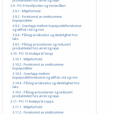
produktivitet hos ørret og røye
3.9 - PO 9 Vestfjorden og Vesterålen
3.9.1 - Miljøforhold
3.9.2 - Forekomst av smittsomme
kopepoditter
3.9.3 - Overlapp mellom kopepodittforekomst
og villfisk i tid og rom
3.9.4 - Påslag av lakselus og dødelighet hos
laks
3.9.5 - Påslag av luselarver og redusert
produktivitet hos ørret og røye
3.10 - PO 10 Andøya til Senja
3.10.1 - Miljøforhold
3.10.2 - Forekomst av smittsomme
kopepoditter
3.10.3 - Overlapp mellom
kopepodittforekomst og villfisk i tid og rom
3.10.4 - Påslag av lakselus og dødelighet hos
laks
3.10.5 - Påslag av luselarver og redusert
produktivitet hos ørret og røye
3.11 - PO 11 Kvaløya til Loppa
3.11.1 - Miljøforhold
3.11.2 - Forekomst av smittsomme