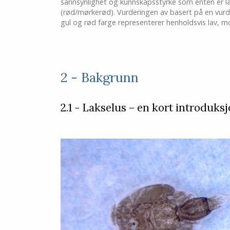
sannsynlighet og kunnskapsstyrke som enten er la
(rød/mørkerød). Vurderingen av basert på en vur
gul og rød farge representerer henholdsvis lav, m
2 - Bakgrunn
2.1 - Lakselus – en kort introduks