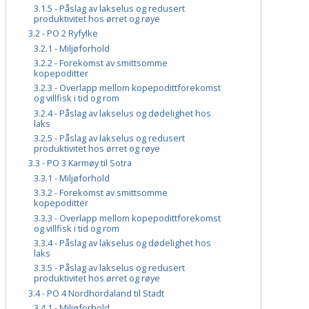
3.1.5 - Påslag av lakselus og redusert
produktivitet hos ørret og røye
3.2 - PO 2 Ryfylke
3.2.1 - Miljøforhold
3.2.2 - Forekomst av smittsomme
kopepoditter
3.2.3 - Overlapp mellom kopepodittforekomst
og villfisk i tid og rom
3.2.4 - Påslag av lakselus og dødelighet hos
laks
3.2.5 - Påslag av lakselus og redusert
produktivitet hos ørret og røye
3.3 - PO 3 Karmøy til Sotra
3.3.1 - Miljøforhold
3.3.2 - Forekomst av smittsomme
kopepoditter
3.3.3 - Overlapp mellom kopepodittforekomst
og villfisk i tid og rom
3.3.4 - Påslag av lakselus og dødelighet hos
laks
3.3.5 - Påslag av lakselus og redusert
produktivitet hos ørret og røye
3.4 - PO 4 Nordhordaland til Stadt
3.4.1 - Miljøforhold