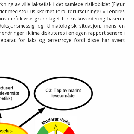
ning av ville laksefisk i det samlede risikobildet (Figur
ndet med stor usikkerhet fordi forutsetninger vil endres
nsområdevise grunnlaget for risikovurdering baserer
duksjonsmessig og klimatologisk situasjon, mens en
endringer i klima diskuteres i en egen rapport senere i
eparat for laks og ørret/røye fordi disse har svært