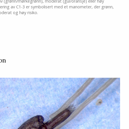
v (grønn/mørkegrønn), moderat (gul/oransje) eller høy
dering av C1-3 er symbolisert med et manometer, der grønn,
oderat og høy risiko.
jon