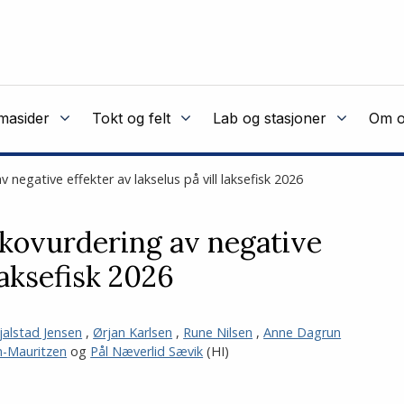
masider
Tokt og felt
Lab og stasjoner
Om o
 negative effekter av lakselus på vill laksefisk 2026
ikovurdering av negative
laksefisk 2026
jalstad Jensen
,
Ørjan Karlsen
,
Rune Nilsen
,
Anne Dagrun
n-Mauritzen
og
Pål Næverlid Sævik
(HI)