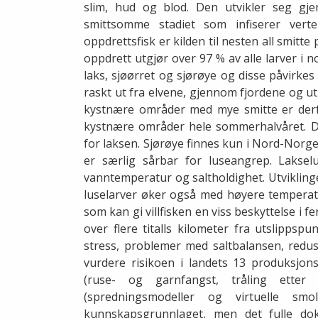
slim, hud og blod. Den utvikler seg gjen
smittsomme stadiet som infiserer verten
oppdrettsfisk er kilden til nesten all smitte
oppdrett utgjør over 97 % av alle larver i 
laks, sjøørret og sjørøye og disse påvirkes 
raskt ut fra elvene, gjennom fjordene og ut
kystnære områder med mye smitte er derfor
kystnære områder hele sommerhalvåret. De
for laksen. Sjørøye finnes kun i Nord-Norg
er særlig sårbar for luseangrep. Laksel
vanntemperatur og saltholdighet. Utviklinge
luselarver øker også med høyere temperatu
som kan gi villfisken en viss beskyttelse i 
over flere titalls kilometer fra utslippsp
stress, problemer med saltbalansen, reduse
vurdere risikoen i landets 13 produksjo
(ruse- og garnfangst, tråling ette
(spredningsmodeller og virtuelle smo
kunnskapsgrunnlaget, men det fulle do