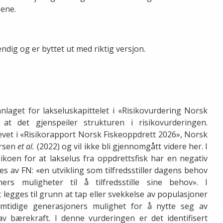
ene.
endig og er byttet ut med riktig versjon.
get for lakseluskapittelet i «Risikovurdering Norsk
 at det gjenspeiler strukturen i risikovurderingen.
evet i «Risikorapport Norsk Fiskeoppdrett 2026», Norsk
rsen
et al.
(2022) og vil ikke bli gjennomgått videre her. I
ikoen for at lakselus fra oppdrettsfisk har en negativ
s av FN: «en utvikling som tilfredsstiller dagens behov
rs muligheter til å tilfredsstille sine behov». I
egges til grunn at tap eller svekkelse av populasjoner
remtidige generasjoners mulighet for å nytte seg av
 bærekraft. I denne vurderingen er det identifisert