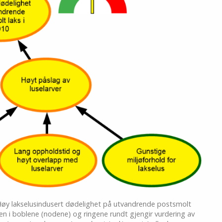
r «Høy lakselusindusert dødelighet på utvandrende postsmolt
en i boblene (nodene) og ringene rundt gjengir vurdering av