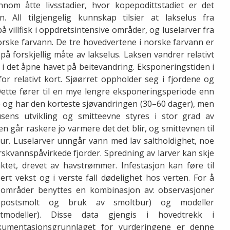
nom åtte livsstadier, hvor kopepodittstadiet er det
. All tilgjengelig kunnskap tilsier at lakselus fra
 på villfisk i oppdretsintensive områder, og luselarver fra
norske farvann. De tre hovedvertene i norske farvann er
på forskjellig måte av lakselus. Laksen vandrer relativt
 i det åpne havet på beitevandring. Eksponeringstiden i
 relativt kort. Sjøørret oppholder seg i fjordene og
tte fører til en mye lengre eksponeringsperiode enn
e og har den korteste sjøvandringen (30–60 dager), men
usens utvikling og smitteevne styres i stor grad av
n går raskere jo varmere det det blir, og smittevnen til
r. Luselarver unngår vann med lav saltholdighet, noe
ferskvannspåvirkede fjorder. Spredning av larver kan skje
unktet, drevet av havstrømmer. Infestasjon kan føre til
rt vekst og i verste fall dødelighet hos verten. For å
nsområder benyttes en kombinasjon av: observasjoner
r postsmolt og bruk av smoltbur) og modeller
ltmodeller). Disse data gjengis i hovedtrekk i
kumentasjonsgrunnlaget for vurderingene er denne