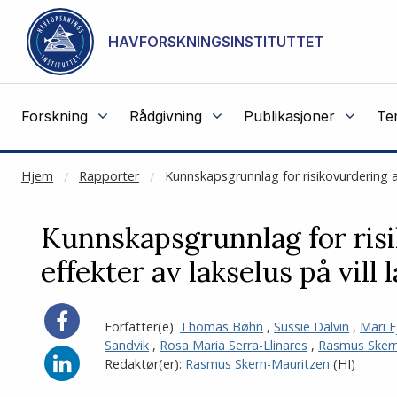
NOT CACHED
Gå til hovedinnhold
HAVFORSKNINGSINSTITUTTET
Forskning
Rådgivning
Publikasjoner
Te
Hjem
Rapporter
Kunnskapsgrunnlag for risikovurdering av
Kunnskapsgrunnlag for ris
effekter av lakselus på vill 
Del
Forfatter(e):
Thomas Bøhn
,
Sussie Dalvin
,
Mari F
på
Sandvik
,
Rosa Maria Serra-Llinares
,
Rasmus Sker
Facebook
Del
Redaktør(er):
Rasmus Skern-Mauritzen
(HI)
på