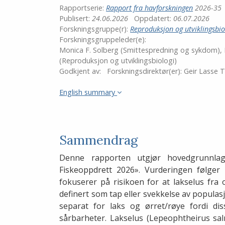
LinkedIn
Rapportserie:
Rapport fra havforskningen
2026-35
Publisert:
24.06.2026
Oppdatert:
06.07.2026
Forskningsgruppe(r):
Reproduksjon og utviklingsbio
Forskningsgruppeleder(e):
Monica F. Solberg (Smittespredning og sykdom), 
(Reproduksjon og utviklingsbiologi)
Godkjent av:
Forskningsdirektør(er):
Geir Lasse 
English summary
Sammendrag
Denne rapporten utgjør hovedgrunnlage
Fiskeoppdrett 2026». Vurderingen følge
fokuserer på risikoen for at lakselus fra
definert som tap eller svekkelse av populas
separat for laks og ørret/røye fordi di
sårbarheter. Lakselus (Lepeophtheirus sal