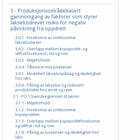
3 - Produksjonsområdebasert
gjennomgang av faktorer som styrer
lakselusdrevet risiko for negativ
påvirkning fra oppdrett
3.0.1 - Forekomst av smittsomme
lakseluslarver
3.0.2 - Overlapp mellom kopepoditt- og
villfiskforekomst i tid og rom
3.0.3 - Miljøforhold
3.0.4 - Tåleevne mot luselarver
3.0.5 - Modellert lakseluspåslag og dødelighet
hos laks
3.0.6 - Påslag av lakselus og redusert
produktivitet hos ørret og røye
3.1 - PO 1 Svenskegrensen til Jæren
3.1.1 - Miljøforhold
3.1.2 - Forekomst av smittsomme
kopepoditter
3.1.3 - Overlapp mellom kopepodittforekomst
og villfisk i tid og rom
3.1.4 - Påslag av luselarver og dødelighet hos
laks