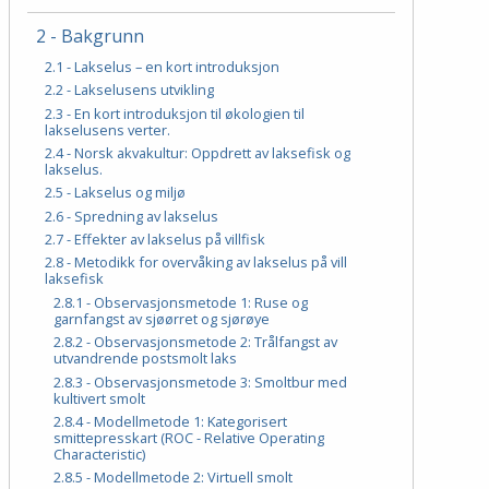
2 - Bakgrunn
2.1 - Lakselus – en kort introduksjon
2.2 - Lakselusens utvikling
2.3 - En kort introduksjon til økologien til
lakselusens verter.
2.4 - Norsk akvakultur: Oppdrett av laksefisk og
lakselus.
2.5 - Lakselus og miljø
2.6 - Spredning av lakselus
2.7 - Effekter av lakselus på villfisk
2.8 - Metodikk for overvåking av lakselus på vill
laksefisk
2.8.1 - Observasjonsmetode 1: Ruse og
garnfangst av sjøørret og sjørøye
2.8.2 - Observasjonsmetode 2: Trålfangst av
utvandrende postsmolt laks
2.8.3 - Observasjonsmetode 3: Smoltbur med
kultivert smolt
2.8.4 - Modellmetode 1: Kategorisert
smittepresskart (ROC - Relative Operating
Characteristic)
2.8.5 - Modellmetode 2: Virtuell smolt