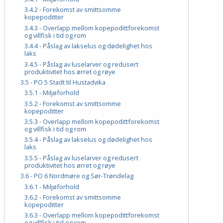
3.4.2 - Forekomst av smittsomme
kopepoditter
3.4.3 - Overlapp mellom kopepodittforekomst
og villfisk i tid og rom
3.4.4 - Påslag av lakselus og dødelighet hos
laks
3.4.5 - Påslag av luselarver og redusert
produktivitet hos ørret og røye
3.5 - PO 5 Stadt til Hustadvika
3.5.1 - Miljøforhold
3.5.2 - Forekomst av smittsomme
kopepoditter
3.5.3 - Overlapp mellom kopepodittforekomst
og villfisk i tid og rom
3.5.4 - Påslag av lakselus og dødelighet hos
laks
3.5.5 - Påslag av luselarver og redusert
produktivitet hos ørret og røye
3.6 - PO 6 Nordmøre og Sør-Trøndelag
3.6.1 - Miljøforhold
3.6.2 - Forekomst av smittsomme
kopepoditter
3.6.3 - Overlapp mellom kopepodittforekomst
og villfisk i tid og rom