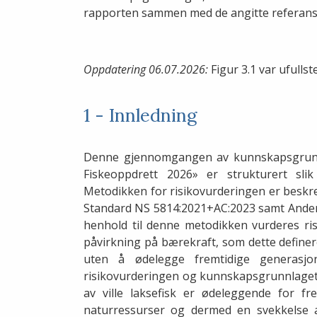
rapporten sammen med de angitte referans
Oppdatering 06.07.2026:
Figur 3.1 var ufullst
1 - Innledning
Denne gjennomgangen av kunnskapsgrunnla
Fiskeoppdrett 2026» er strukturert slik
Metodikken for risikovurderingen er beskr
Standard NS 5814:2021+AC:2023 samt Ande
henhold til denne metodikken vurderes ris
påvirkning på bærekraft, som dette definere
uten å ødelegge fremtidige generasjone
risikovurderingen og kunnskapsgrunnlaget l
av ville laksefisk er ødeleggende for f
naturressurser og dermed en svekkelse av