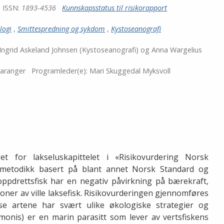
ISSN:
1893-4536
Kunnskapsstatus til risikorapport
logi
,
Smittespredning og sykdom
,
Kystoseanografi
Ingrid Askeland Johnsen (Kystoseanografi) og Anna Wargelius
Taranger
Programleder(e):
Mari Skuggedal Myksvoll
t for lakseluskapittelet i «Risikovurdering Norsk
r metodikk basert på blant annet Norsk Standard og
 oppdrettsfisk har en negativ påvirkning på bærekraft,
joner av ville laksefisk. Risikovurderingen gjennomføres
sse artene har svært ulike økologiske strategier og
monis) er en marin parasitt som lever av vertsfiskens