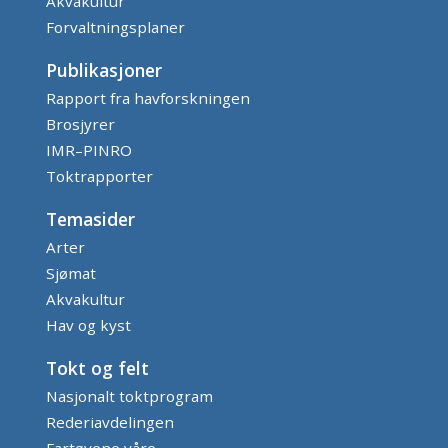
Akvakultur
Forvaltningsplaner
Publikasjoner
Rapport fra havforskningen
Brosjyrer
IMR–PINRO
Toktrapporter
Temasider
Arter
Sjømat
Akvakultur
Hav og kyst
Tokt og felt
Nasjonalt toktprogram
Rederiavdelingen
Fartøyene våre