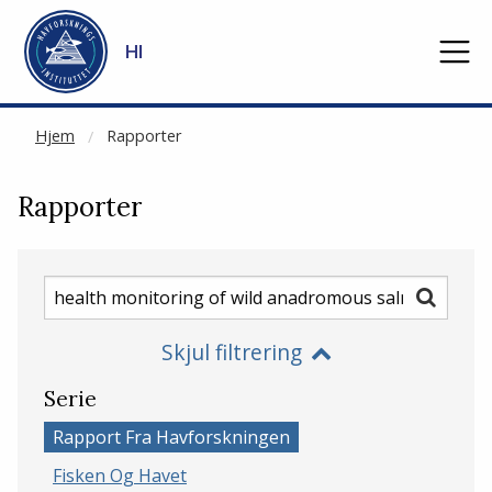
NOT CACHED
Gå til hovedinnhold
HI
Hjem
Rapporter
Rapporter
Søk
Søk
etter
Skjul filtrering
rapporter
Serie
Rapport Fra Havforskningen
Fisken Og Havet