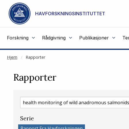
NOT CACHED
Gå til hovedinnhold
HAVFORSKNINGSINSTITUTTET
Forskning
Rådgivning
Publikasjoner
Te
Hjem
Rapporter
Rapporter
Søk
etter
rapporter
Serie
Rapport Fra Havforskningen