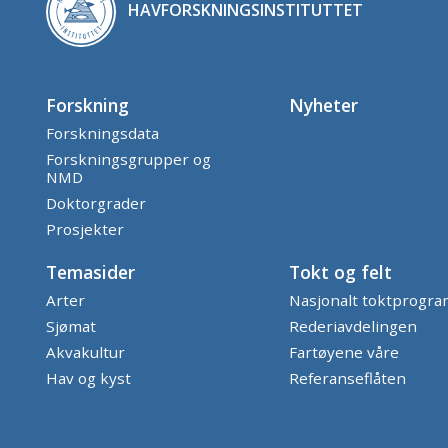
HAVFORSKNINGSINSTITUTTET
Forskning
Nyheter
Forskningsdata
Forskningsgrupper og
NMD
Doktorgrader
Prosjekter
Temasider
Tokt og felt
Arter
Nasjonalt toktprogr
Sjømat
Rederiavdelingen
Akvakultur
Fartøyene våre
Hav og kyst
Referanseflåten