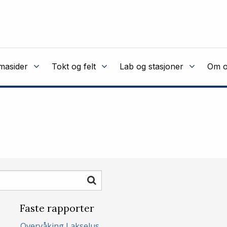
masider
Tokt og felt
Lab og stasjoner
Om o
Søk
Faste rapporter
Overvåking Lakselus