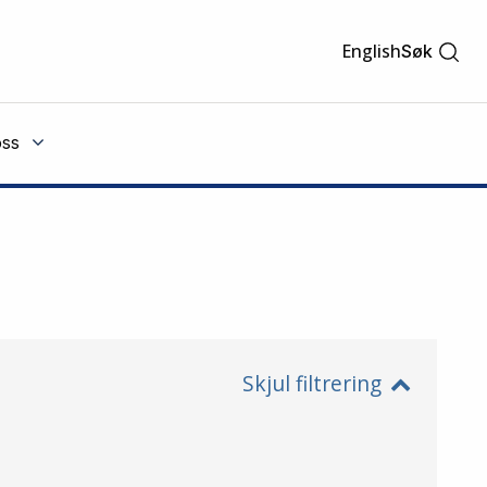
English
Søk
ss
Skjul filtrering