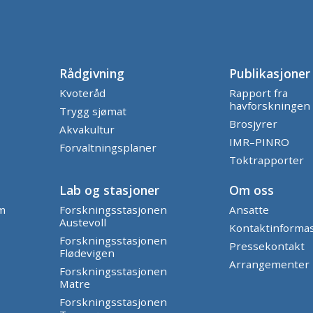
Rådgivning
Publikasjoner
Kvoteråd
Rapport fra
havforskningen
Trygg sjømat
Brosjyrer
Akvakultur
IMR–PINRO
Forvaltningsplaner
Toktrapporter
Lab og stasjoner
Om oss
am
Forskningsstasjonen
Ansatte
Austevoll
Kontaktinforma
Forskningsstasjonen
Pressekontakt
Flødevigen
Arrangementer
Forskningsstasjonen
Matre
Forskningsstasjonen