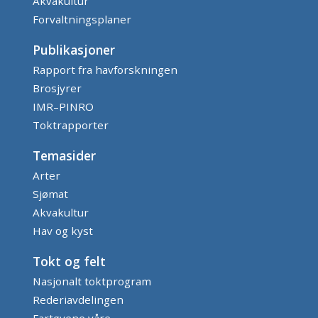
Akvakultur
Forvaltningsplaner
Publikasjoner
Rapport fra havforskningen
Brosjyrer
IMR–PINRO
Toktrapporter
Temasider
Arter
Sjømat
Akvakultur
Hav og kyst
Tokt og felt
Nasjonalt toktprogram
Rederiavdelingen
Fartøyene våre