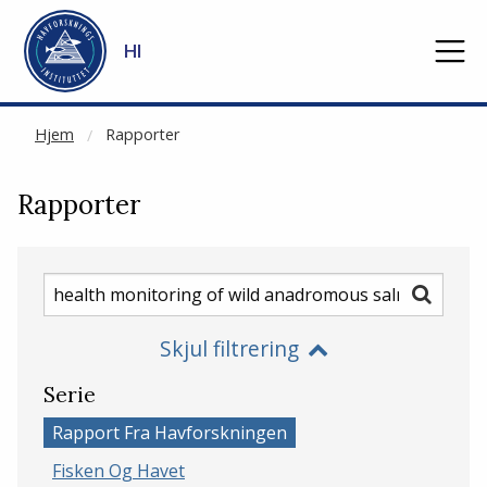
NOT CACHED
Gå til hovedinnhold
HI
Hjem
Rapporter
Rapporter
Søk
Søk
etter
Skjul filtrering
rapporter
Serie
Rapport Fra Havforskningen
Fisken Og Havet