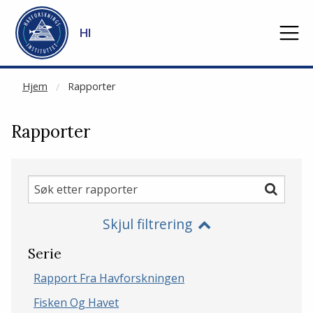
NOT CACHED
Gå til hovedinnhold
HI
Hjem
Rapporter
Rapporter
Søk
Søk
etter
Skjul filtrering
rapporter
Serie
Rapport Fra Havforskningen
Fisken Og Havet