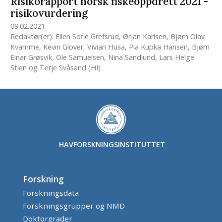
Risikorapport norsk fiskeoppdrett 2021 -
risikovurdering
09.02.2021
Redaktør(er):
Ellen Sofie Grefsrud
,
Ørjan Karlsen
,
Bjørn Olav
Kvamme
,
Kevin Glover
,
Vivian Husa
,
Pia Kupka Hansen
,
Bjørn
Einar Grøsvik
,
Ole Samuelsen
,
Nina Sandlund
,
Lars Helge
Stien
og
Terje Svåsand
(HI)
HAVFORSKNINGSINSTITUTTET
Forskning
Forskningsdata
Forskningsgrupper og NMD
Doktorgrader