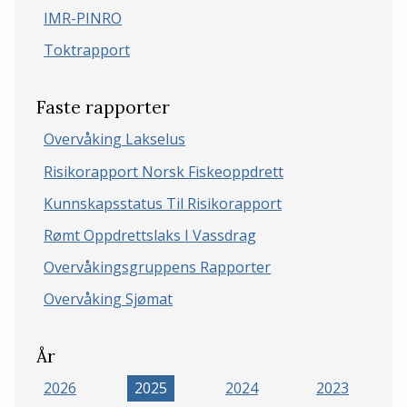
IMR-PINRO
Toktrapport
Faste rapporter
Overvåking Lakselus
Risikorapport Norsk Fiskeoppdrett
Kunnskapsstatus Til Risikorapport
Rømt Oppdrettslaks I Vassdrag
Overvåkingsgruppens Rapporter
Overvåking Sjømat
År
2026
2025
2024
2023