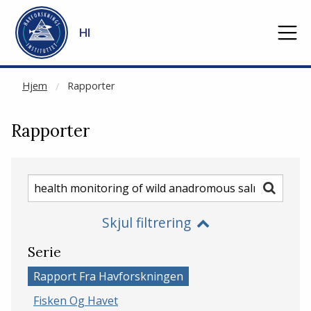
NOT CACHED
Gå til hovedinnhold
HI
Hjem
Rapporter
Rapporter
Søk
Søk
etter
Skjul filtrering
rapporter
Serie
Rapport Fra Havforskningen
Fisken Og Havet