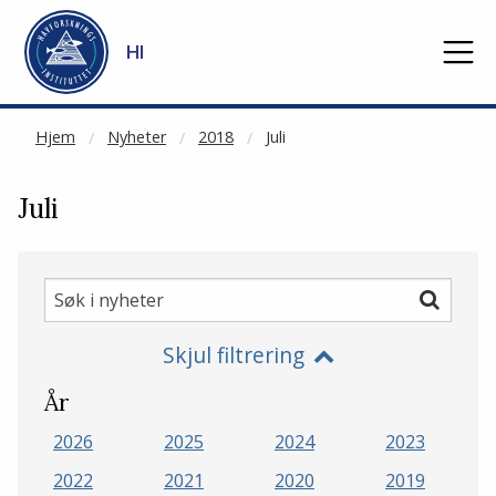
NOT CACHED
Gå til hovedinnhold
HI
Hjem
Nyheter
2018
Juli
Juli
Søk
Søk
i
Skjul filtrering
nyheter
År
2026
2025
2024
2023
2022
2021
2020
2019