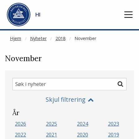
NOT CACHED
Gå til hovedinnhold
HI
Hjem
Nyheter
2018
November
November
Søk
Søk
i
Skjul filtrering
nyheter
År
2026
2025
2024
2023
2022
2021
2020
2019