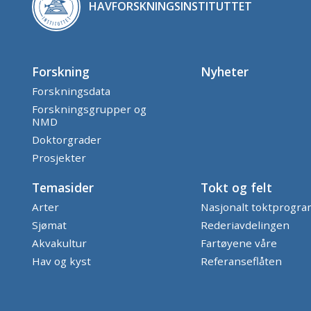
HAVFORSKNINGSINSTITUTTET
Forskning
Nyheter
Forskningsdata
Forskningsgrupper og
NMD
Doktorgrader
Prosjekter
Temasider
Tokt og felt
Arter
Nasjonalt toktprogr
Sjømat
Rederiavdelingen
Akvakultur
Fartøyene våre
Hav og kyst
Referanseflåten