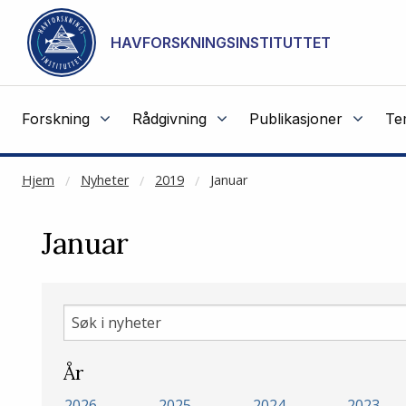
NOT CACHED
Gå til hovedinnhold
HAVFORSKNINGSINSTITUTTET
Forskning
Rådgivning
Publikasjoner
Te
Hjem
Nyheter
2019
Januar
Januar
Søk
i
nyheter
År
2026
2025
2024
2023