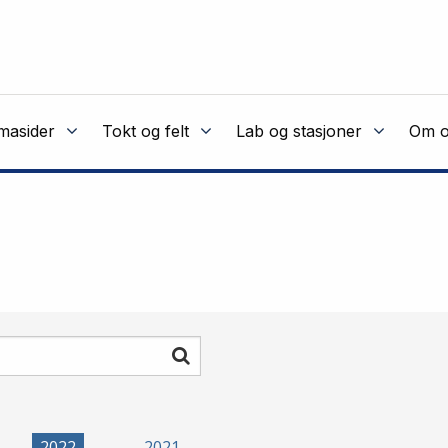
masider
Tokt og felt
Lab og stasjoner
Om o
Søk
2022
2021