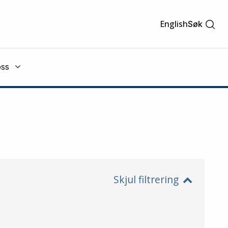
English
Søk
ss
Skjul filtrering