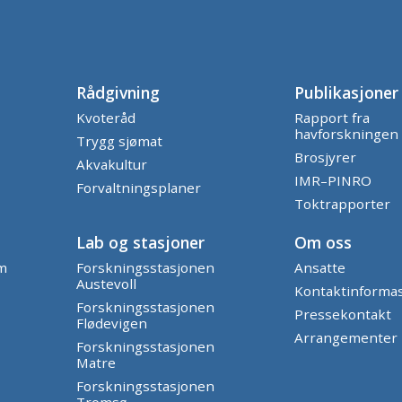
Rådgivning
Publikasjoner
Kvoteråd
Rapport fra
havforskningen
Trygg sjømat
Brosjyrer
Akvakultur
IMR–PINRO
Forvaltningsplaner
Toktrapporter
Lab og stasjoner
Om oss
am
Forskningsstasjonen
Ansatte
Austevoll
Kontaktinforma
Forskningsstasjonen
Pressekontakt
Flødevigen
Arrangementer
Forskningsstasjonen
Matre
Forskningsstasjonen