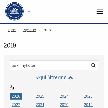
NOT CACHED
Gå til hovedinnhold
HI
Hjem
Nyheter
2019
2019
Søk
Søk
i
Skjul filtrering
nyheter
År
2026
2025
2024
2023
2022
2021
2020
2019