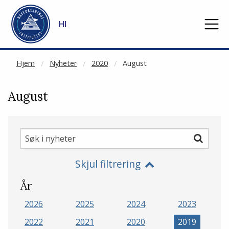
NOT CACHED
Gå til hovedinnhold
HI
Hjem
Nyheter
2020
August
August
Søk
Søk
i
Skjul filtrering
nyheter
År
2026
2025
2024
2023
2022
2021
2020
2019