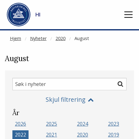
NOT CACHED
Gå til hovedinnhold
HI
Hjem
Nyheter
2020
August
August
Søk
Søk
i
Skjul filtrering
nyheter
År
2026
2025
2024
2023
2022
2021
2020
2019