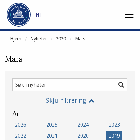
NOT CACHED
Gå til hovedinnhold
HI
Hjem
Nyheter
2020
Mars
Mars
Søk
Søk
i
Skjul filtrering
nyheter
År
2026
2025
2024
2023
2022
2021
2020
2019