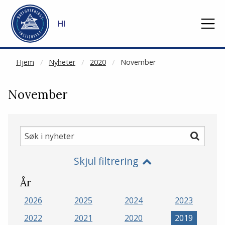
NOT CACHED
Gå til hovedinnhold
HI
Hjem
Nyheter
2020
November
November
Søk
Søk
i
Skjul filtrering
nyheter
År
2026
2025
2024
2023
2022
2021
2020
2019