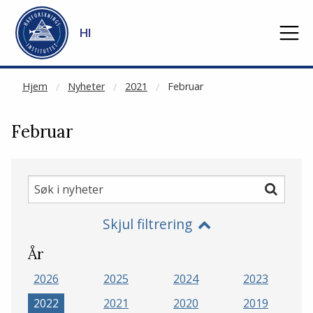
NOT CACHED
Gå til hovedinnhold
HI
Hjem
Nyheter
2021
Februar
Februar
Søk
Søk
i
Skjul filtrering
nyheter
År
2026
2025
2024
2023
2022
2021
2020
2019