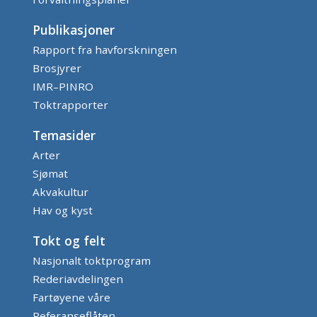
Publikasjoner
Rapport fra havforskningen
Brosjyrer
IMR–PINRO
Toktrapporter
Temasider
Arter
Sjømat
Akvakultur
Hav og kyst
Tokt og felt
Nasjonalt toktprogram
Rederiavdelingen
Fartøyene våre
Referanseflåten