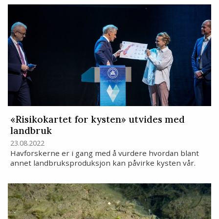
«Risikokartet for kysten» utvides med
landbruk
23.08.2022
Havforskerne er i gang med å vurdere hvordan blant
annet landbruksproduksjon kan påvirke kysten vår.