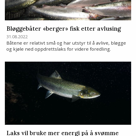
Bløggebåter «berger» fisk etter avlusing
31.08.2022
Båtene er relativt små og har utstyr til å avlive, bløgge
og kjøle ned oppdrettslaks for videre foredling.
Laks vil bruke mer energi på å svømme