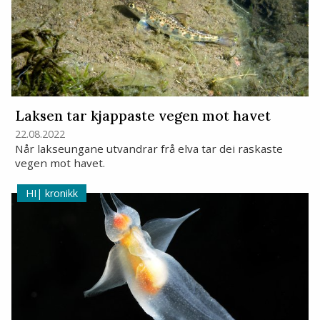
Laksen tar kjappaste vegen mot havet
22.08.2022
Når lakseungane utvandrar frå elva tar dei raskaste
vegen mot havet.
kronikk