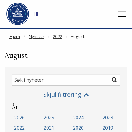
NOT CACHED
Gå til hovedinnhold
HI
Hjem
Nyheter
2022
August
August
Søk
Søk
i
Skjul filtrering
nyheter
År
2026
2025
2024
2023
2022
2021
2020
2019