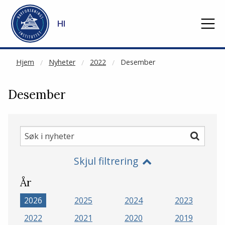
NOT CACHED
Gå til hovedinnhold
HI
Hjem
Nyheter
2022
Desember
Desember
Søk
Søk
i
Skjul filtrering
nyheter
År
2026
2025
2024
2023
2022
2021
2020
2019