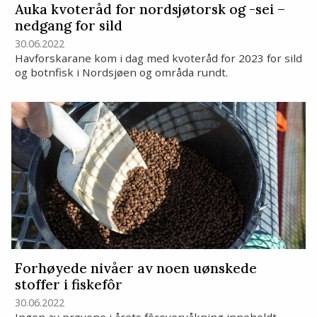
Auka kvoteråd for nordsjøtorsk og -sei –
nedgang for sild
30.06.2022
Havforskarane kom i dag med kvoteråd for 2023 for sild
og botnfisk i Nordsjøen og områda rundt.
Forhøyede nivåer av noen uønskede
stoffer i fiskefôr
30.06.2022
Ingen av prøvene i årets fôrovervåkning inneholdt