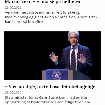
Marint vern – vi må se på helheten
23.06.2022
Vern definert i prosentmål er lett forståelig,
medievennlig og gir et skinn av presisjon. Andre tiltak
kan ha vel så bra effekt.
– Vær modige, fortell oss det ubehagelige
23.06.2022
Statsminister Jonas Gahr Støre kom med en klar
oppfordring til havforskerne i den årlige talen om