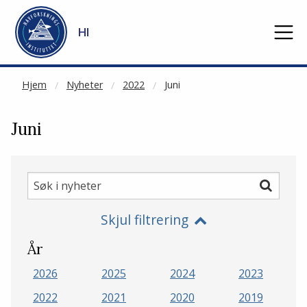
NOT CACHED
Gå til hovedinnhold
HI
Hjem
Nyheter
2022
Juni
Juni
Søk
Søk
i
Skjul filtrering
nyheter
År
2026
2025
2024
2023
2022
2021
2020
2019