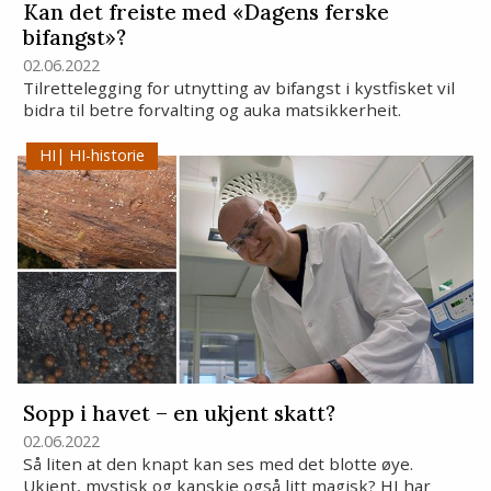
Kan det freiste med «Dagens ferske
bifangst»?
02.06.2022
Tilrettelegging for utnytting av bifangst i kystfisket vil
bidra til betre forvalting og auka matsikkerheit.
HI-historie
Sopp i havet – en ukjent skatt?
02.06.2022
Så liten at den knapt kan ses med det blotte øye.
Ukjent, mystisk og kanskje også litt magisk? HI har