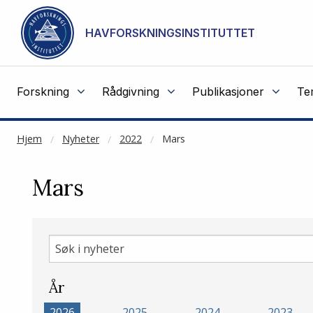
NOT CACHED
Gå til hovedinnhold
HAVFORSKNINGSINSTITUTTET
Forskning
Rådgivning
Publikasjoner
Te
Hjem
Nyheter
2022
Mars
Mars
Søk
i
nyheter
År
2026
2025
2024
2023