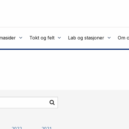
masider
Tokt og felt
Lab og stasjoner
Om o
Søk
2022
2021