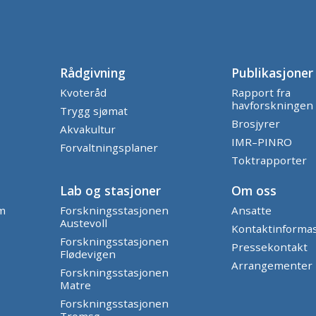
Rådgivning
Publikasjoner
Kvoteråd
Rapport fra
havforskningen
Trygg sjømat
Brosjyrer
Akvakultur
IMR–PINRO
Forvaltningsplaner
Toktrapporter
Lab og stasjoner
Om oss
am
Forskningsstasjonen
Ansatte
Austevoll
Kontaktinforma
Forskningsstasjonen
Pressekontakt
Flødevigen
Arrangementer
Forskningsstasjonen
Matre
Forskningsstasjonen