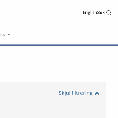
English
Søk
ss
Skjul filtrering