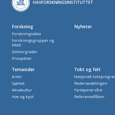
HAVFORSKNINGSINSTITUTTET
Forskning
Nyheter
Forskningsdata
Forskningsgrupper og
NMD
Doktorgrader
Prosjekter
Temasider
Tokt og felt
Arter
Nasjonalt toktprogr
Sjømat
Rederiavdelingen
Akvakultur
Fartøyene våre
Hav og kyst
Referanseflåten