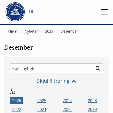
NOT CACHED
Gå til hovedinnhold
HI
Hjem
Nyheter
2023
Desember
Desember
Søk
Søk
i
Skjul filtrering
nyheter
År
2026
2025
2024
2023
2022
2021
2020
2019