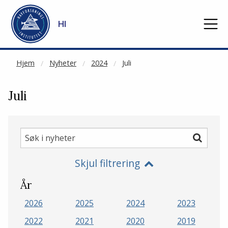
NOT CACHED
Gå til hovedinnhold
HI
Hjem
Nyheter
2024
Juli
Juli
Søk
Søk
i
Skjul filtrering
nyheter
År
2026
2025
2024
2023
2022
2021
2020
2019