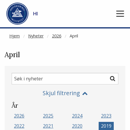
NOT CACHED
Gå til hovedinnhold
HI
Hjem
Nyheter
2026
April
April
Søk
Søk
i
Skjul filtrering
nyheter
År
2026
2025
2024
2023
2022
2021
2020
2019