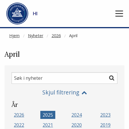
NOT CACHED
Gå til hovedinnhold
HI
Hjem
Nyheter
2026
April
April
Søk
Søk
i
Skjul filtrering
nyheter
År
2026
2025
2024
2023
2022
2021
2020
2019