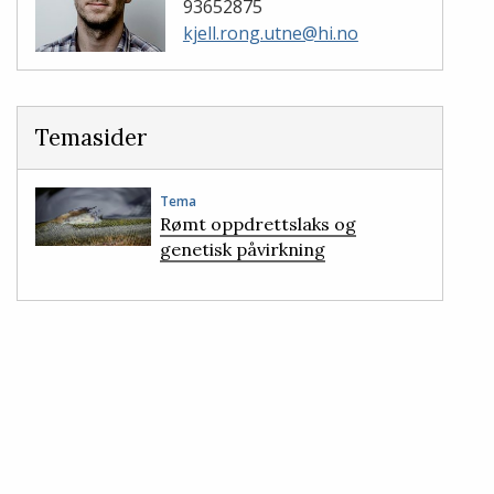
93652875
kjell.rong.utne@hi.no
Temasider
Tema
Rømt oppdrettslaks og
genetisk påvirkning