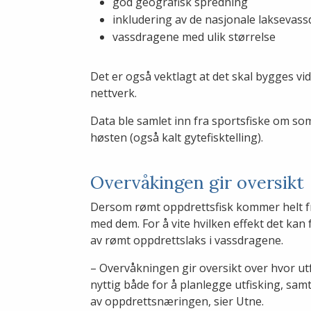
god geografisk spredning
inkludering av de nasjonale laksevas
vassdragene med ulik størrelse
Det er også vektlagt at det skal bygges vi
nettverk.
Data ble samlet inn fra sportsfiske om so
høsten (også kalt gytefisktelling).
Overvåkingen gir oversik
Dersom rømt oppdrettsfisk kommer helt fra
med dem. For å vite hvilken effekt det kan 
av rømt oppdrettslaks i vassdragene.
– Overvåkningen gir oversikt over hvor ut
nyttig både for å planlegge utfisking, samt
av oppdrettsnæringen, sier Utne.