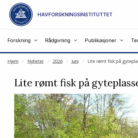
NOT CACHED
Gå til hovedinnhold
HAVFORSKNINGSINSTITUTTET
Forskning
Rådgivning
Publikasjoner
Te
Hjem
Nyheter
2026
Juni
Lite rømt fisk på gytepla
Lite rømt fisk på gyteplasse