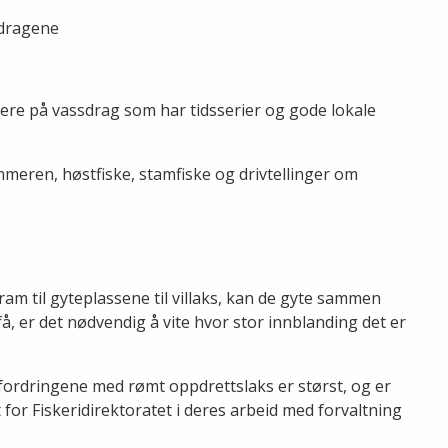
sdragene
dere på vassdrag som har tidsserier og gode lokale
mmeren, høstfiske, stamfiske og drivtellinger om
t
m til gyteplassene til villaks, kan de gyte sammen
få, er det nødvendig å vite hvor stor innblanding det er
fordringene med rømt oppdrettslaks er størst, og er
 for Fiskeridirektoratet i deres arbeid med forvaltning