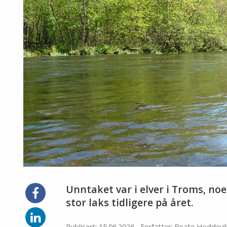
Unntaket var i elver i Troms, no
Del
på
stor laks tidligere på året.
Facebook
Del
Publisert: 15.06.2026
Forfatter: Beate Hoddevi