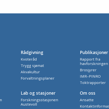
Rådgivning
Publikasjoner
Kvoteråd
Rapport fra
havforskningen
Trygg sjømat
Brosjyrer
Akvakultur
IMR–PINRO
Forvaltningsplaner
Toktrapporter
Lab og stasjoner
Om oss
am
Forskningsstasjonen
Ansatte
Austevoll
Kontaktinforma