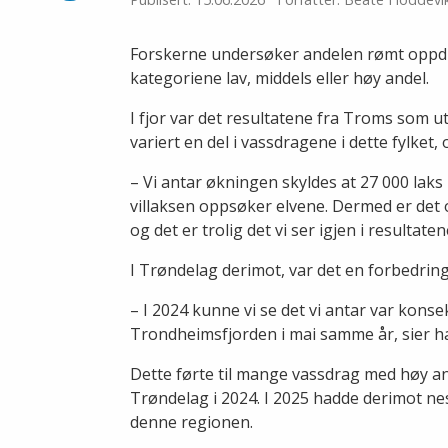
på
LinkedIn
Forskerne undersøker andelen rømt oppdrett
kategoriene lav, middels eller høy andel.
I fjor var det resultatene fra Troms som 
variert en del i vassdragene i dette fylket
– Vi antar økningen skyldes at 27 000 laks
villaksen oppsøker elvene. Dermed er det 
og det er trolig det vi ser igjen i resultate
I Trøndelag derimot, var det en forbedring
– I 2024 kunne vi se det vi antar var kon
Trondheimsfjorden i mai samme år, sier 
Dette førte til mange vassdrag med høy a
Trøndelag i 2024. I 2025 hadde derimot nes
denne regionen.