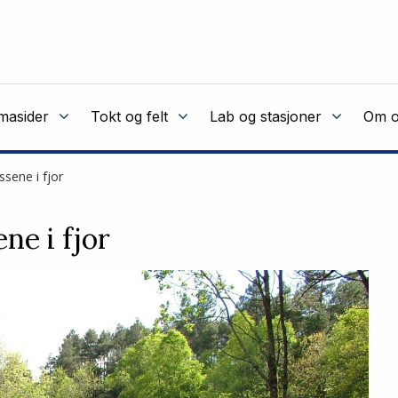
masider
Tokt og felt
Lab og stasjoner
Om o
ssene i fjor
ne i fjor