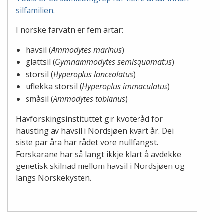
silfamilien.
I norske farvatn er fem artar:
havsil (
Ammodytes marinus
)
glattsil (
Gymnammodytes semisquamatus
)
storsil (
Hyperoplus lanceolatus
)
uflekka storsil (
Hyperoplus immaculatus
)
småsil (
Ammodytes tobianus
)
Havforskingsinstituttet gir kvoteråd for
hausting av havsil i Nordsjøen kvart år. Dei
siste par åra har rådet vore nullfangst.
Forskarane har så langt ikkje klart å avdekke
genetisk skilnad mellom havsil i Nordsjøen og
langs Norskekysten.