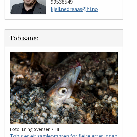
99538549
kjell.nedreaas@hi.no
Tobisane:
Foto: Erling Svensen / HI
Tobis er eit samleomgrep for fleire artar innan