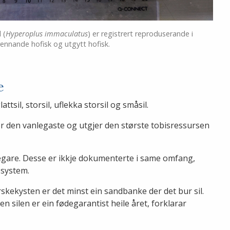
 (
Hyperoplus immaculatus
) er registrert reproduserande i
rennande hofisk og utgytt hofisk.
e
attsil, storsil, uflekka storsil og småsil.
er den vanlegaste og utgjer den største tobisressursen
legare. Desse er ikkje dokumenterte i same omfang,
osystem.
orskekysten er det minst ein sandbanke der det bur sil.
en silen er ein fødegarantist heile året, forklarar