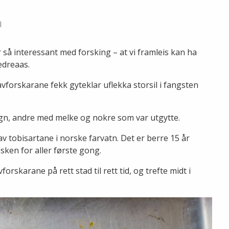
l
 så interessant med forsking – at vi framleis kan ha
edreaas.
avforskarane fekk gyteklar uflekka storsil i fangsten
ogn, andre med melke og nokre som var utgytte.
av tobisartane i norske farvatn. Det er berre 15 år
isken for aller første gong.
rskarane på rett stad til rett tid, og trefte midt i