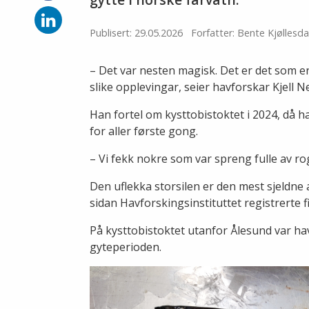
på
Facebook
Del
på
Publisert: 29.05.2026
Forfatter: Bente Kjøllesda
LinkedIn
– Det var nesten magisk. Det er det som er
slike opplevingar, seier havforskar Kjell N
Han fortel om kysttobistoktet i 2024, då h
for aller første gong.
– Vi fekk nokre som var spreng fulle av r
Den uflekka storsilen er den mest sjeldne 
sidan Havforskingsinstituttet registrerte f
På kysttobistoktet utanfor Ålesund var havfo
gyteperioden.