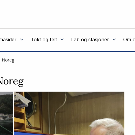
masider
Tokt og felt
Lab og stasjoner
Om o
 i Noreg
 Noreg