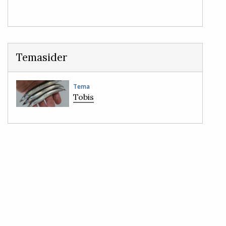
Temasider
Tema
Tobis