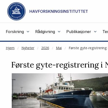
NOT CACHED
Gå til hovedinnhold
HAVFORSKNINGSINSTITUTTET
Forskning
Rådgivning
Publikasjoner
Te
Hjem
Nyheter
2026
Mai
Første gyte-registrering
Første gyte-registrering i