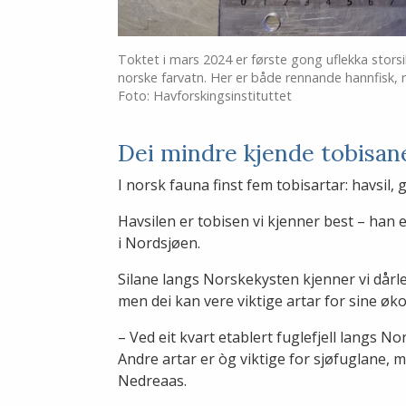
Toktet i mars 2024 er første gong uflekka storsil
norske farvatn. Her er både rennande hannfisk, 
Foto: Havforskingsinstituttet
Dei mindre kjende tobisan
I norsk fauna finst fem tobisartar: havsil, gl
Havsilen er tobisen vi kjenner best – han 
i Nordsjøen.
Silane langs Norskekysten kjenner vi dår
men dei kan vere viktige artar for sine øk
– Ved eit kvart etablert fuglefjell langs N
Andre artar er òg viktige for sjøfuglane, m
Nedreaas.