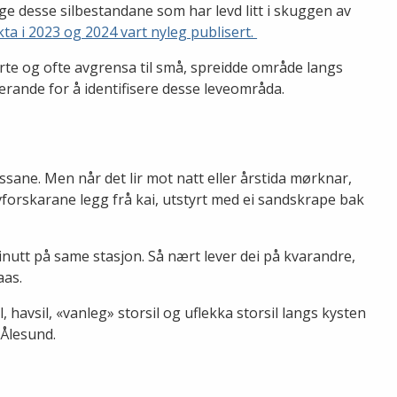
ge desse silbestandane som har levd litt i skuggen av
ta i 2023 og 2024 vart nyleg publisert.
erte og ofte avgrensa til små, spreidde område langs
erande for å identifisere desse leveområda.
assane. Men når det lir mot natt eller årstida mørknar,
vforskarane legg frå kai, utstyrt med ei sandskrape bak
i minutt på same stasjon. Så nært lever dei på kvarandre,
aas.
, havsil, «vanleg» storsil og uflekka storsil langs kysten
 Ålesund.