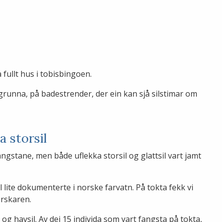
fullt hus i tobisbingoen.
 grunna, på badestrender, der ein kan sjå silstimar om
a storsil
ngstane, men både uflekka storsil og glattsil vart jamt
il lite dokumenterte i norske farvatn. På tokta fekk vi
forskaren.
 og havsil. Av dei 15 individa som vart fangsta på tokta,