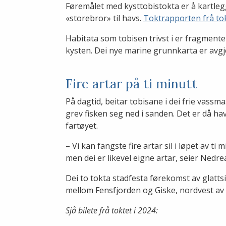
Føremålet med kysttobistokta er å kartleg
«storebror» til havs.
Toktrapporten frå tok
Habitata som tobisen trivst i er fragment
kysten. Dei nye marine grunnkarta er avgj
Fire artar på ti minutt
På dagtid, beitar tobisane i dei frie vassm
grev fisken seg ned i sanden. Det er då ha
fartøyet.
– Vi kan fangste fire artar sil i løpet av t
men dei er likevel eigne artar, seier Nedre
Dei to tokta stadfesta førekomst av glattsil
mellom Fensfjorden og Giske, nordvest av
Sjå bilete frå toktet i 2024: