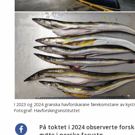
I 2023 og 2024 granska havforskarane førekomstane av kystsil 
Fotograf: Havforskingsinstituttet
På toktet i 2024 observerte fors
Del
gytte i norske farvatn.