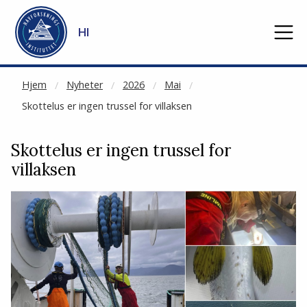
NOT CACHED
Gå til hovedinnhold
HI
Hjem
Nyheter
2026
Mai
Skottelus er ingen trussel for villaksen
Skottelus er ingen trussel for
villaksen