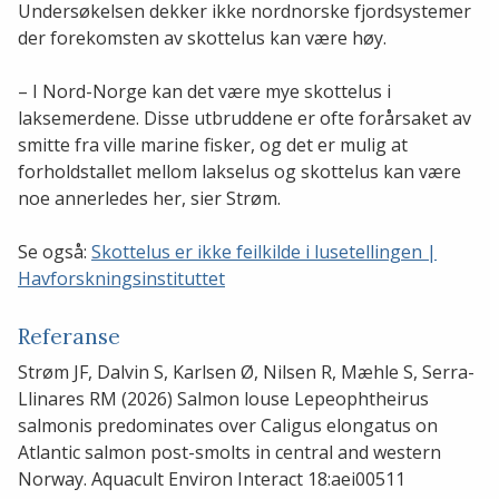
Undersøkelsen dekker ikke nordnorske fjordsystemer
der forekomsten av skottelus kan være høy.
– I Nord-Norge kan det være mye skottelus i
laksemerdene. Disse utbruddene er ofte forårsaket av
smitte fra ville marine fisker, og det er mulig at
forholdstallet mellom lakselus og skottelus kan være
noe annerledes her, sier Strøm.
Se også:
Skottelus er ikke feilkilde i lusetellingen |
Havforskningsinstituttet
Referanse
Strøm JF, Dalvin S, Karlsen Ø, Nilsen R, Mæhle S, Serra-
Llinares RM (2026) Salmon louse Lepeophtheirus
salmonis predominates over Caligus elongatus on
Atlantic salmon post-smolts in central and western
Norway. Aquacult Environ Interact 18:aei00511