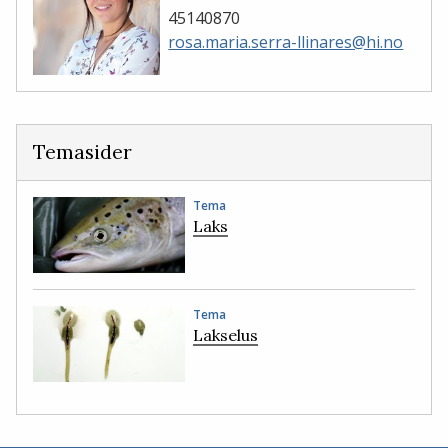
45140870
rosa.maria.serra-llinares@hi.no
Temasider
Tema
Laks
Tema
Lakselus