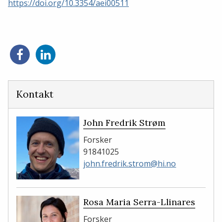
https://doi.org/10.3354/aei00511
Del
Del
på
på
Facebook
LinkedIn
Kontakt
John Fredrik Strøm
Forsker
91841025
john.fredrik.strom@hi.no
Rosa Maria Serra-Llinares
Forsker