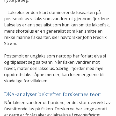
– Lakselus er den klart dominerende lusearten på
postsmolt av villaks som vandrer ut gjennom fjordene.
Lakselus er en spesialist som kun kan smitte laksefisk,
mens skottelus er en generalist som kan smitte en
rekke marine fiskearter, sier havforsker John Fredrik
Strøm.
Postsmolt er unglaks som nettopp har forlatt elva si
og tilpasset seg saltvann. Når fisken vandrer mot
havet, møter den lakselus. Særlig i fjorder med mye
oppdrettslaks i åpne merder, kan lusemengdene bli
skadelige for villaksen.
DNA-analyser bekrefter forskernes teori
Når laksen vandrer ut fjordene, er det stor overvekt av
fastsittende lus på fisken. Forskerne har lenge antatt
at dette er forårsaket av lakselusa
Lepeophtheirus