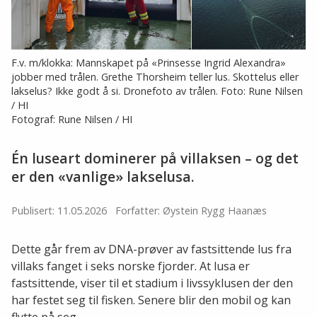
F.v. m/klokka: Mannskapet på «Prinsesse Ingrid Alexandra»
jobber med trålen. Grethe Thorsheim teller lus. Skottelus eller
lakselus? Ikke godt å si. Dronefoto av trålen. Foto: Rune Nilsen
/ HI
Fotograf: Rune Nilsen / HI
Én luseart dominerer på villaksen – og det
er den «vanlige» lakselusa.
Publisert: 11.05.2026
Forfatter: Øystein Rygg Haanæs
Dette går frem av DNA-prøver av fastsittende lus fra
villaks fanget i seks norske fjorder. At lusa er
fastsittende, viser til et stadium i livssyklusen der den
har festet seg til fisken. Senere blir den mobil og kan
flytte på seg.