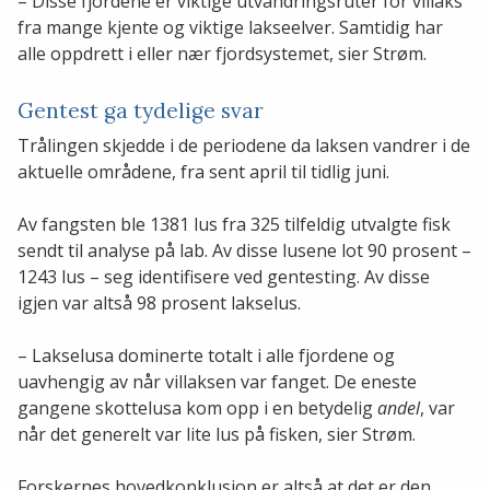
– Disse fjordene er viktige utvandringsruter for villaks
fra mange kjente og viktige lakseelver. Samtidig har
alle oppdrett i eller nær fjordsystemet, sier Strøm.
Gentest ga tydelige svar
Trålingen skjedde i de periodene da laksen vandrer i de
aktuelle områdene, fra sent april til tidlig juni.
Av fangsten ble 1381 lus fra 325 tilfeldig utvalgte fisk
sendt til analyse på lab. Av disse lusene lot 90 prosent –
1243 lus – seg identifisere ved gentesting. Av disse
igjen var altså 98 prosent lakselus.
– Lakselusa dominerte totalt i alle fjordene og
uavhengig av når villaksen var fanget. De eneste
gangene skottelusa kom opp i en betydelig
andel
, var
når det generelt var lite lus på fisken, sier Strøm.
Forskernes hovedkonklusjon er altså at det er den