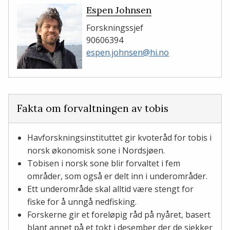
Espen Johnsen
Forskningssjef
90606394
espen.johnsen@hi.no
Fakta om forvaltningen av tobis
Havforskningsinstituttet gir kvoteråd for tobis i
norsk økonomisk sone i Nordsjøen.
Tobisen i norsk sone blir forvaltet i fem
områder, som også er delt inn i underområder.
Ett underområde skal alltid være stengt for
fiske for å unngå nedfisking.
Forskerne gir et foreløpig råd på nyåret, basert
blant annet på et tokt i desember der de sjekker