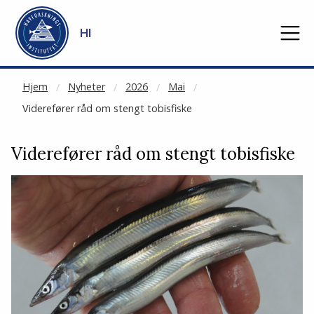
NOT CACHED
Gå til hovedinnhold
HI
Hjem
Nyheter
2026
Mai
Viderefører råd om stengt tobisfiske
Viderefører råd om stengt tobisfiske