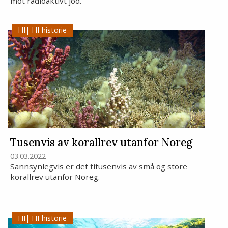
mot radioaktivt jod.
HI-historie
Tusenvis av korallrev utanfor Noreg
03.03.2022
Sannsynlegvis er det titusenvis av små og store
korallrev utanfor Noreg.
HI-historie