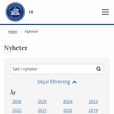
NOT CACHED
Gå til hovedinnhold
HI
Hjem
Nyheter
Nyheter
Søk
Søk
i
Skjul filtrering
nyheter
År
2026
2025
2024
2023
2022
2021
2020
2019