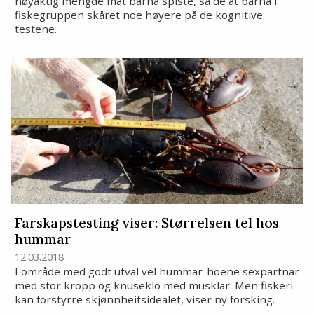
nøyaktig mengde mat barna spiste, så de at barna i
fiskegruppen skåret noe høyere på de kognitive
testene.
Farskapstesting viser: Størrelsen tel hos
hummar
12.03.2018
I område med godt utval vel hummar-hoene sexpartnar
med stor kropp og knuseklo med musklar. Men fiskeri
kan forstyrre skjønnheitsidealet, viser ny forsking.