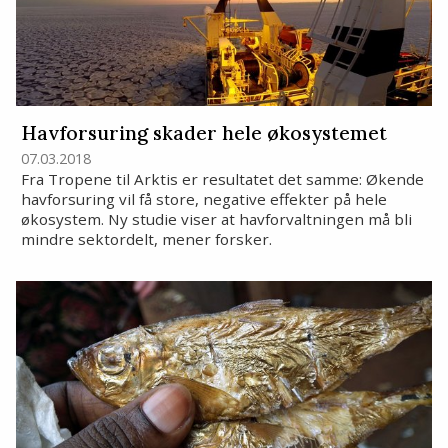
Havforsuring skader hele økosystemet
07.03.2018
Fra Tropene til Arktis er resultatet det samme: Økende
havforsuring vil få store, negative effekter på hele
økosystem. Ny studie viser at havforvaltningen må bli
mindre sektordelt, mener forsker.